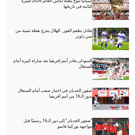
إسبانيا تتوج بطلة لكأس العالم 2026 للمرة
الثانية في تاريخها
تعادل بطعم الفوز.. الهلال ينتزع نقطة ثمينة من
صن داونز
السودان يغادر أمم إفريقيا بعد مباراة كبيرة أمام
السنغال
صقور الجديان في اختبار صعب أمام السنغال
بدور الـ16 من أمم أفريقيا
“صقور الجديان” إلى دور الـ16 رسميًا قبل
مواجهة بوركينا فاسو