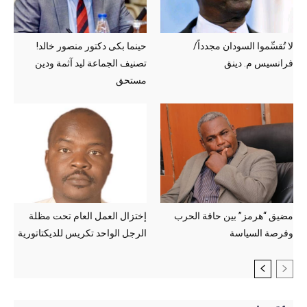
لا تُقسِّموا السودان مجدداً/
حينما بكى دكتور منصور خالد!
فرانسيس م. دينق
تصنيف الجماعة ليد آثمة ودين
مستحق
مضيق “هرمز” بين حافة الحرب
إختزال العمل العام تحت مظلة
وفرصة السياسة
الرجل الواحد تكريس للديكتاتورية