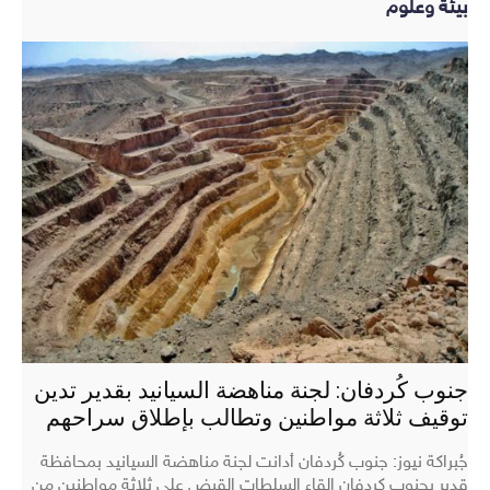
بيئة وعلوم
جنوب كُردفان: لجنة مناهضة السيانيد بقدير تدين
توقيف ثلاثة مواطنين وتطالب بإطلاق سراحهم
جُبراكة نيوز: جنوب كُردفان أدانت لجنة مناهضة السيانيد بمحافظة
قدير بجنوب كردفان إلقاء السلطات القبض على ثلاثة مواطنين من