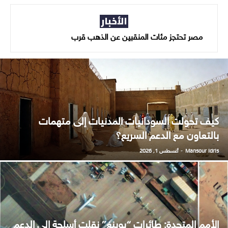
الأخبار
الأمم المتحدة تحذر من خطر وشيك لارتكاب
مصر تحتجز مئات المنقبين عن الذهب قرب
الحدود السودانية
فظائع جماعية في السودان
كيف تحولت السودانيات المدنيات إلى متهمات
بالتعاون مع الدعم السريع؟
Mansour Idris
-
أغسطس 1, 2026
الأمم المتحدة: طائرات “بوينغ” نقلت أسلحة إلى الدعم