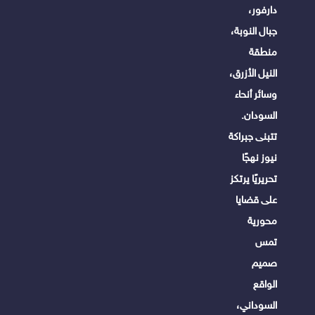
دارفور،
جبال النوبة،
منطقة
النيل الأزرق،
وسائر أنحاء
السودان.
تتبنى جبراكة
نيوز نهجًا
تحريريًا يرتكز
على قضايا
محورية
تمس
صميم
الواقع
السوداني،