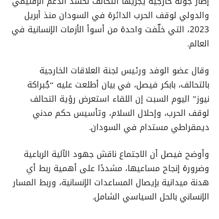
إطار جولة خارجية يجريها التحالف لحشد الدعم الإقليمي
والدولي لوقف الحرب الدائرة في السودان منذ أبريل
2023، التي خلّفت واحدة من أسوأ الأزمات الإنسانية في
العالم.
وقال عضو الوفد ورئيس لجنة العلاقات الخارجية
بالتحالف، بابكر فيصل، في بيان أطلعت عليه “جُبراكة
نيوز” اليوم السبت إن اللقاء استعرض رؤية التحالف
لوقف الحرب، وإحلال السلام، وتأسيس حكم مدني
ديمقراطي مستدام في السودان.
وأوضح فيصل أن الاجتماع ناقش جهود الآلية الرباعية
وضرورة إنجاح مساعيها، مشددًا على أهمية ربط أي
هدنة ميدانية بإيصال المساعدات الإنسانية، وربط المسار
الإنساني بالحل السياسي الشامل.