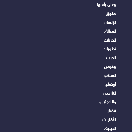
وعلى رأسها:
حقوق
الإنسان،
العدالة،
الحريات،
تطورات
الحرب
وفرص
السلام،
أوضاع
النازحين
واللاجئين،
قضايا
الأقليات
الدينية،