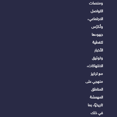
ومنصات
التواصل
الاجتماعي،
وتُكرّس
جهودها
لتغطية
الأخبار
وتوثيق
الانتهاكات،
مع تركيز
منهجي على
المناطق
المهمشة
تاريخيًا، بما
في ذلك