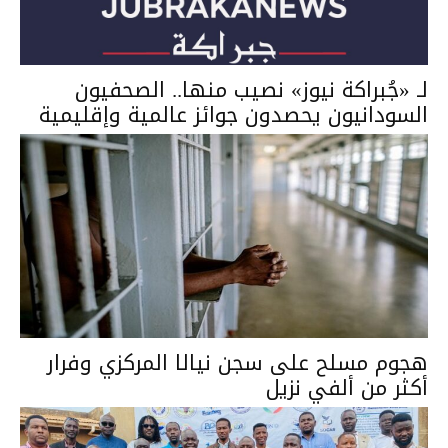
لـ «جُبراكة نيوز» نصيب منها.. الصحفيون
السودانيون يحصدون جوائز عالمية وإقليمية
هجوم مسلح على سجن نيالا المركزي وفرار
أكثر من ألفي نزيل