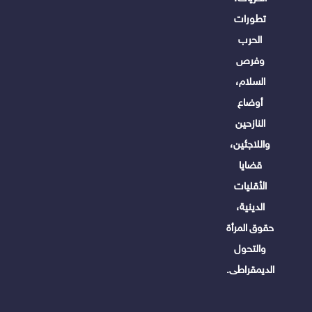
تطورات
الحرب
وفرص
السلام،
أوضاع
النازحين
واللاجئين،
قضايا
الأقليات
الدينية،
حقوق المرأة
والتحول
الديمقراطى.