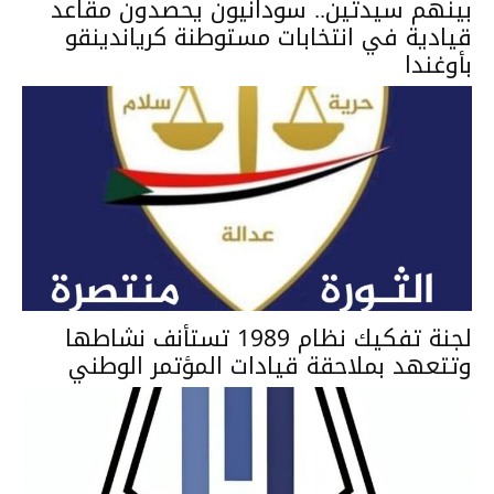
بينهم سيدتين.. سودانيون يحصدون مقاعد
قيادية في انتخابات مستوطنة كرياندينقو
بأوغندا
لجنة تفكيك نظام 1989 تستأنف نشاطها
وتتعهد بملاحقة قيادات المؤتمر الوطني