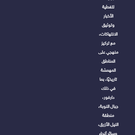
لتغطية
الأخبار
وتوثيق
الانتهاكات،
مع تركيز
منهجي على
المناطق
المهمشة
تاريخيًا، بما
في ذلك
دارفور،
جبال النوبة،
منطقة
النيل الأزرق،
وسائر أنحاء