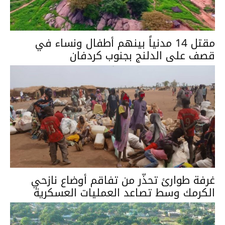
مقتل 14 مدنياً بينهم أطفال ونساء في
قصف على الدلنج بجنوب كردفان
غرفة طوارئ تحذّر من تفاقم أوضاع نازحي
الكرمك وسط تصاعد العمليات العسكرية