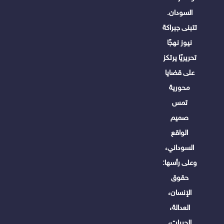
السودان.
تتبنى جبراكة
نيوز نهجًا
تحريريًا يرتكز
على قضايا
محورية
تمس
صميم
الواقع
السوداني،
وعلى رأسها:
حقوق
الإنسان،
العدالة،
الحريات،