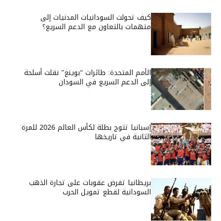
كيف تحولت السودانيات المدنيات إلى
متهمات بالتعاون مع الدعم السريع؟
الأمم المتحدة: طائرات “بوينغ” نقلت أسلحة
إلى الدعم السريع في السودان
إسبانيا تتوج بطلة لكأس العالم 2026 للمرة
الثانية في تاريخها
بريطانيا تفرض عقوبات على تجارة الذهب
السودانية لقطع تمويل الحرب