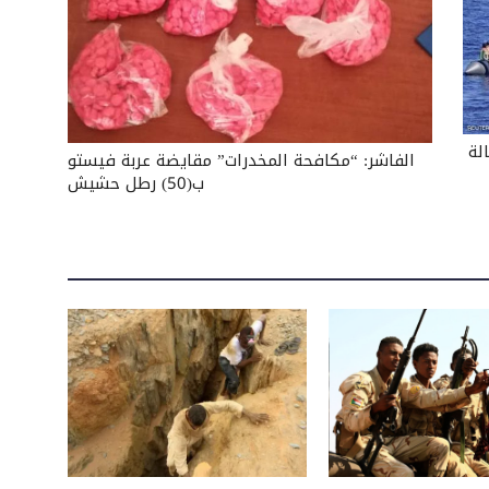
لة
الفاشر: “مكافحة المخدرات” مقايضة عربة فيستو
ب(50) رطل حشيش