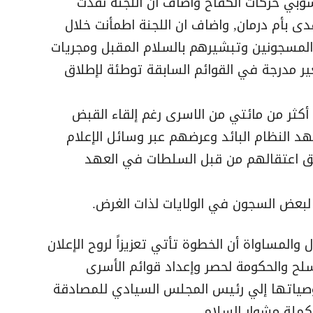
وبي حركات الكفاح واضاف ان اللجنة نفذت
دى بأم درمان, واضاف ان اللجنة اطمأنت خلال
والمسجونين وتبشيرهم بالسلام المقبل ومجريات
ير مدرجة في القوائم السابقة توطئة لإطلاق
أكثر من مائتي من الاسرى رغم إلقاء القبض
 النظام البائد وعرضهم عبر وسائل الإعلام
ثق اعتقالهم من قبل السلطات في العهد
 لبعض السجون في الولايات لذات الغرض.
المساواة أن الخطوة تأتي تعزيزاً لروح الإعلان
لح والحكومة لحصر وإعداد قوائم الأسرى
صياتها إلي رئيس المجلس السيادي للمصادقة
ملة مشوار السلام.