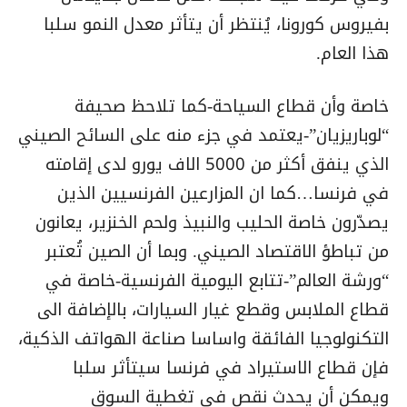
بفيروس كورونا، يُنتظر أن يتأثر معدل النمو سلبا
هذا العام.
خاصة وأن قطاع السياحة-كما تلاحظ صحيفة
“لوباريزيان”-يعتمد في جزء منه على السائح الصيني
الذي ينفق أكثر من 5000 الاف يورو لدى إقامته
في فرنسا…كما ان المزارعين الفرنسيين الذين
يصدّرون خاصة الحليب والنبيذ ولحم الخنزير، يعانون
من تباطؤ الاقتصاد الصيني. وبما أن الصين تُعتبر
“ورشة العالم”-تتابع اليومية الفرنسية-خاصة في
قطاع الملابس وقطع غيار السيارات، بالإضافة الى
التكنولوجيا الفائقة واساسا صناعة الهواتف الذكية،
فإن قطاع الاستيراد في فرنسا سيتأثر سلبا
ويمكن أن يحدث نقص في تغطية السوق