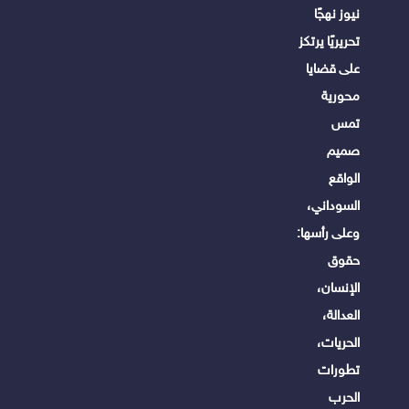
نيوز نهجًا
تحريريًا يرتكز
على قضايا
محورية
تمس
صميم
الواقع
السوداني،
وعلى رأسها:
حقوق
الإنسان،
العدالة،
الحريات،
تطورات
الحرب