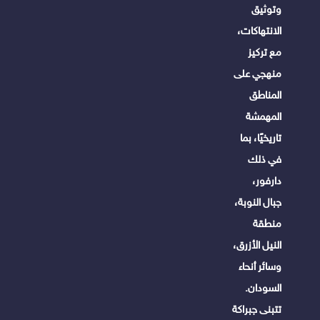
وتوثيق
الانتهاكات،
مع تركيز
منهجي على
المناطق
المهمشة
تاريخيًا، بما
في ذلك
دارفور،
جبال النوبة،
منطقة
النيل الأزرق،
وسائر أنحاء
السودان.
تتبنى جبراكة