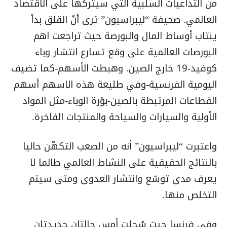
من التداعيات السلبية التي سيتركها على الاقتصاد
العالمي. صحيفة “ليبراسيون” ترى أنّ القلق بدأ
ينتاب أوساط المال والبورصة حيث تراجعت اهم
البورصات العالمية على وقع تسارع انتشار وباء
كوفيد-19 خارج الصين. وهبطت الأسهم-كما تضيف
اليومية الفرنسية-وفي طليعة هذه الاسهم أسهم
القطاعات المرتبطة بالصين-بؤرة الوباء-مثل المواد
الأولية والسيارات والسياحة والمنتجات الفاخرة.
واعتبرت “ليبراسيون” أنه من الصعب التكهّن حاليا
بالنتائج الحقيقية على النشاط العالمي طالما لا
يعرف مدى توسّع وانتشار العدوى ومتى سيتم
التخلص منها.
وفي فرنسا حيث سُجلت أمس حالتان جديدتان