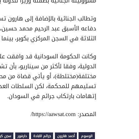
مسؤوليته الجنائية بصفته وزيرا للدولة ب
وتطالب الجنائية بالإضافة إلى هارون تس
دفاعه الأسبق عبد الرحيم محمد حسين، 
الثلاثة في السجن المركزي بكوبر، بينم
وكانت الحكومة السودانية قد وافقت على 
الدولية، وفقا لأكثر من سيناريو، بأن
مختلفة(مختلطة)، أو يأتي قضاة من مح
تسليمهم للمحكمة، لكن السلطات العدل
إتهامات بارتكاب جرائم في السودان.
المصدر: https://aawsat.com/
الوسوم
أحمد هارون
جرائم الابادة
دارفور
سجن كو