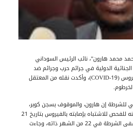
أحمد محمد هارون”، نائب الرئيس السوداني
لجنائية الدولية في جرائم حرب وجرائم ضد
الإنسانية ارتكبها في إقليم دارفور، بفيروس (COVID-19)، وأكدت نقله من المعتقل
خرطوم.
ي للشرطة إن هارون، والموقوف بسجن كوبر،
تعرض لأزمة صحية، استدعت أخذ عينه منه للفحص للاشتباه بإصابته بالفيروس بتاريخ 21
أبريل (نيسان) الماضي، ونقل إلى مستشفى الشرطة في 22 من الشهر ذاته، وجاءت