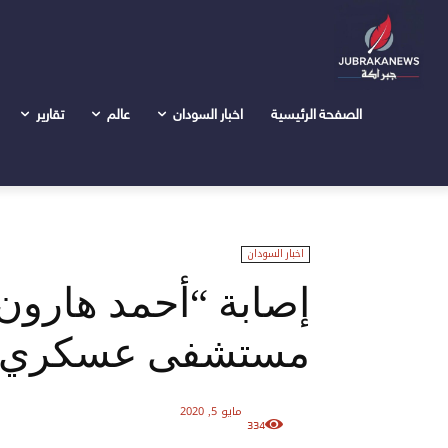
الرئيسية
اخبار السودان
إصابة "أحمد هارون" بكورونا ونقل
الصفحة الرئيسية
اخبار السودان
عالم
تقارير
اخبار السودان
إصابة “أحمد هارون”
مستشفى عسكري با
مايو 5, 2020
334