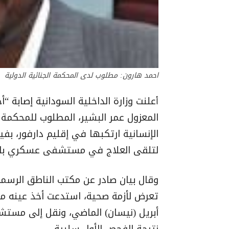
احمد هارون: مطلوب لدى المحكمة الجنائية الدولية
علنت وزارة الداخلية السودانية إصابة “
أ
المعزول عمر البشير، المطلوب للمحكمة ا
لتلقى العلاج في مستشفى عسكري بال
وقال بيان صادر عن مكتب الناطق الرسم
نتيجة الفحص الأول سلبية.