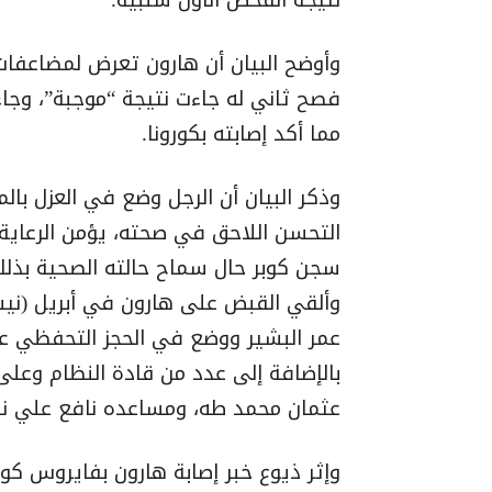
وأوضح البيان أن هارون تعرض لمضاعفا
فصح ثاني له جاءت نتيجة “موجبة”، وجاء
مما أكد إصابته بكورونا.
وذكر البيان أن الرجل وضع في العزل با
التحسن اللاحق في صحته، يؤمن الرعاية 
سجن كوبر حال سماح حالته الصحية بذلك
عمر البشير ووضع في الحجز التحفظي عل
بالإضافة إلى عدد من قادة النظام وعلى
عثمان محمد طه، ومساعده نافع علي نافع
وإثر ذيوع خبر إصابة هارون بفايروس كو