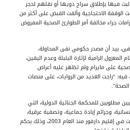
البت فيها بإطلاق سراح ذويها أو نقلهم لحجر
 الوقفة الاحتجاجية وألقت القبض على أكثر من
ات جراء مخالفة أمر الطوارئ الصحية المفروض
ى، بيد أن مصدر حكومي نفى المحاولة،
 المعزول الرامية لإثارة البلبلة وعدم اليقين،
لصحية على مايرام ولم تظهر عليه أعراض
فيه: “راجت العديد من الروايات، على منصات
الصحة”.
ن مطلوبين للمحكمة الجنائية الدولية، التي
نسانية، وجرائم إبادة جماعية، وتصفية عرقية،
على مسؤولتيهم عن الجرائم التي ارتكبت في إقليم دارفور منذ العام 2003، وذلك بحكم