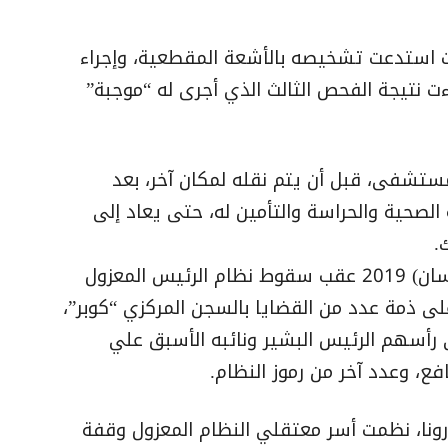
ت استدعت تشخيصه بالأشعة المقطعية، وإجراء
ت نتيجة الفحص الثالث الذي أجرى له “موجبة”
لمستشفى، قبل أن يتم نقله لمكان آخر، بعد
الصحية والحراسة والتأمين له، حتى يعاد إلى
.
وألقي القبض على هارون في أبريل (نيسان) 2019 عقب سقوط نظام الرئيس المعزول
ى ذمة عدد من القضايا بالسجن المركزي “كوبر”،
 رأسهم الرئيس البشير ونائبه الأسبق علي
، وعدد آخر من رموز النظام.
رونا، نظمت أسر معتقلي النظام المعزول وقفة