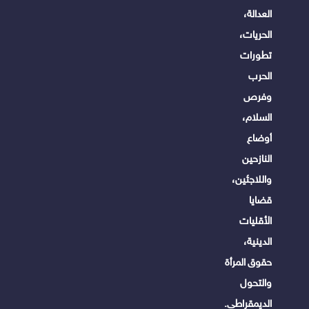
العدالة،
الحريات،
تطورات
الحرب
وفرص
السلام،
أوضاع
النازحين
واللاجئين،
قضايا
الأقليات
الدينية،
حقوق المرأة
والتحول
الديمقراطى.