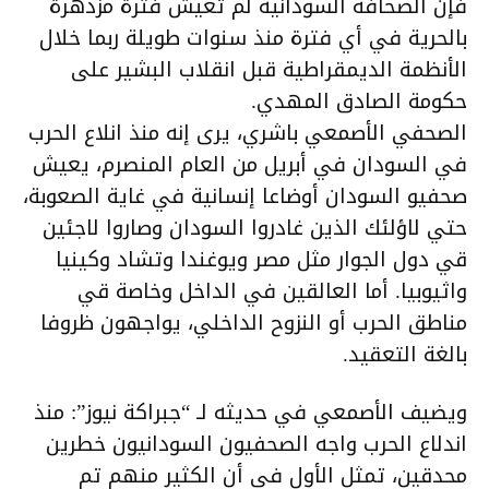
فإن الصحافة السودانية لم تعيش فترة مزدهرة
بالحرية في أي فترة منذ سنوات طويلة ربما خلال
الأنظمة الديمقراطية قبل انقلاب البشير على
حكومة الصادق المهدي.
الصحفي الأصمعي باشري، يرى إنه منذ انلاع الحرب
في السودان في أبريل من العام المنصرم، يعيش
صحفيو السودان أوضاعا إنسانية في غاية الصعوبة،
حتي لاؤلئك الذين غادروا السودان وصاروا لاجئين
قي دول الجوار مثل مصر ويوغندا وتشاد وكينيا
واثيوبيا. أما العالقين في الداخل وخاصة قي
مناطق الحرب أو النزوح الداخلي، يواجهون ظروفا
بالغة التعقيد.
ويضيف الأصمعي في حديثه لـ “جبراكة نيوز”: منذ
اندلاع الحرب واجه الصحفيون السودانيون خطرين
محدقين، تمثل الأول في أن الكثير منهم تم