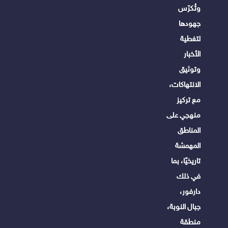
وتُكرّس
جهودها
لتغطية
الأخبار
وتوثيق
الانتهاكات،
مع تركيز
منهجي على
المناطق
المهمشة
تاريخيًا، بما
في ذلك
دارفور،
جبال النوبة،
منطقة