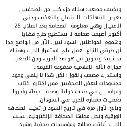
ويضيف مصعب: هناك جزء كبير من الصحفيين
تعرض لانتهاكات بالاعتقال والتعذيب وحتى
الاغتيال وهي معلومة. الصحافة بعد انقلاب 25
أكتوبر أصبحت صحافة لا تستطيع طرح قضايا
وهموم المواطنين السودانيين. الآن من الواضح جدا
أن طرفي النزاع يعمل على استمرار الحرب وهناك
تحشييد وتخوين من هو ضد الحرب، ومن الصعب
مجاراة الآلة الإعلامية مدفوعة القيمة..
واستدرك مصعب بالقول: لكن هذا لا ينفي وجود
مجهودات لبعض الصحفيين ممن اختاروا كتاب
ومراسلين في صحف دولية وصحف عربية، وأجروا
تغطيات ممتازة للحرب في السودان.
وتابع: لأول مرة في تاريخ السودان تغيب الصحافة
الورقية وتحل محلها الصحافة الإلكترونية. بسبب
الحرب أغلقت مطابع ومؤسسات صحفية وشرد