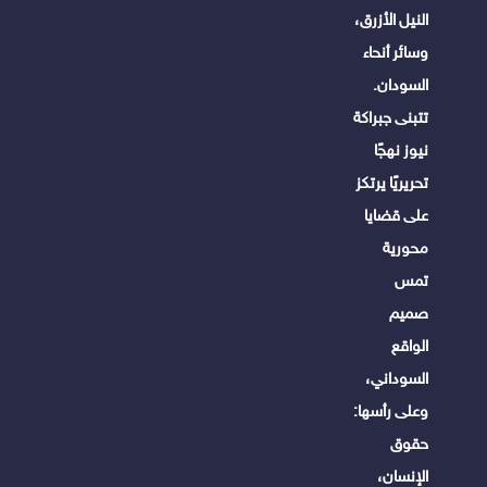
النيل الأزرق،
وسائر أنحاء
السودان.
تتبنى جبراكة
نيوز نهجًا
تحريريًا يرتكز
على قضايا
محورية
تمس
صميم
الواقع
السوداني،
وعلى رأسها:
حقوق
الإنسان،