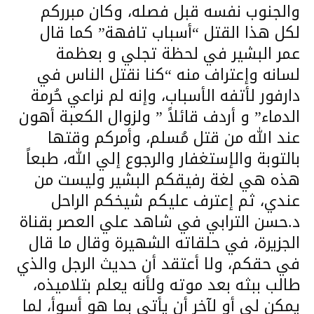
والجنوب نفسه قبل فصله، وكان مبرركم
لكل هذا القتل “أسباب تافهة” كما قال
عمر البشير في لحظة تجلي و بعظمة
لسانه وإعتراف منه “كنا نقتل الناس في
دارفور لأتفه الأسباب، وإنه لم نراعي حُرمة
الدماء” و أردف قائلاً ” ولزوال الكعبة أهون
عند الله من قتل مُسلم، وأمركم وقتها
بالتوبة والإستغفار والرجوع إلي الله، طبعاً
هذه هي لغة رفيقكم البشير وليست من
عندي، ثم إعترف عليكم شيخكم الراحل
د.حسن الترابي في شاهد علي العصر بقناة
الجزيرة، في حلقاته الشهيرة وقال ما قال
في حقكم، ولا أعتقد أن حديث الرجل والذي
طالب ببثه بعد موته ولأنه يعلم بتلاميذه،
يمكن لي أو لآخر أن يأتي بما هو أسوأ، لما