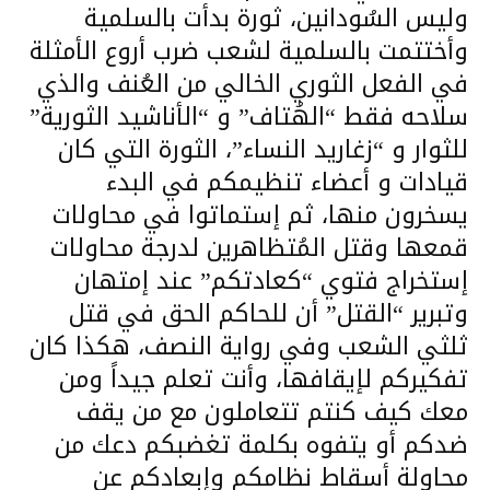
وليس السُودانين، ثورة بدأت بالسلمية
وأختتمت بالسلمية لشعب ضرب أروع الأمثلة
في الفعل الثوري الخالي من العُنف والذي
سلاحه فقط “الهُتاف” و “الأناشيد الثورية”
للثوار و “زغاريد النساء”، الثورة التي كان
قيادات و أعضاء تنظيمكم في البدء
يسخرون منها، ثم إستماتوا في محاولات
قمعها وقتل المُتظاهرين لدرجة محاولات
إستخراج فتوي “كعادتكم” عند إمتهان
وتبرير “القتل” أن للحاكم الحق في قتل
ثلثي الشعب وفي رواية النصف، هكذا كان
تفكيركم لإيقافها، وأنت تعلم جيداً ومن
معك كيف كنتم تتعاملون مع من يقف
ضدكم أو يتفوه بكلمة تغضبكم دعك من
محاولة أسقاط نظامكم وإبعادكم عن