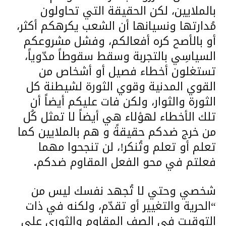
بالملايين، لكن الحقيقة التي تحاولون
مُدارتها ونسيانها أن الشعب يكرهكم أكثر،
أو بالأصح كره أفعالكم، وفشل مشروعكم
السياسِي بالتجربة وسقط سقوطاً مدّوياً،
تستغلون أخطاء فصيل أو أشخاص من
القوي المدنية وقوي الثورة لشيطنة كل
الثورة والثوار، ولكن فات عليكم أيضاً أن
تلك الأخطاء لهؤلاء هي أيضاً لا تمثل كُل
من خرج ضدكم حقيقةً و هم بالملايين كما
تعلم أو تعلم وتُنكر!، لن تنجحوا مهما
فعلتم في محو الفعل المقاوم ضدكم
.
شخصي وحتي لا تُجهد نفسك ليس من
“الحرية والتغيير أو تقدّم، ولكنه في ذات
التوقيت في الصف المقاوم والثوري علي