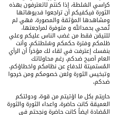
كراسي السُلطة، إذا كنتم لاتعترفون بهذه
الثورة فيكفيكم أن تراجعوا فديوهاتها
ومشاهدها المؤثقة والمصورة، فهي لم
تُمحي بحمدالله و متوفرة لمراجعتها،
للتيقن فقط من غضب الناس عليكم وعلي
ظلمكم وفترة حكمكم وسُلطتكم، وأنت
بنفسك إعترفت في لقاء لك مؤخراً أن الرأي
العام أصبح ضدكم، رغم محاولاتك
المُستميتة للدفاع عن نظامكم واخطاؤكم،
وتبخيس الثورة ولعن خصومكم ومن خرجوا
ضدكم
.
حاربتم بكل ما اؤتيتم من قوة، ودولتكم
العميقة كانت حاضرة، واعداء الثورة والثورة
المُضادة ايضاً كانت حاضرة ونجحتم في