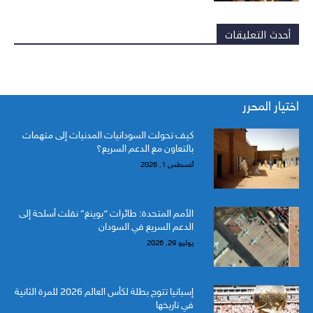
أحدث التعليقات
اختيار المحرر
كيف تحولت السودانيات المدنيات إلى متهمات
بالتعاون مع الدعم السريع؟
أغسطس 1, 2026
الأمم المتحدة: طائرات “بوينغ” نقلت أسلحة إلى
الدعم السريع في السودان
يوليو 29, 2026
إسبانيا تتوج بطلة لكأس العالم 2026 للمرة الثانية
في تاريخها