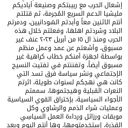
إشعال الحرب مع ربيبتكم وصنيعة أياديكم
مليشيا الدعم السريع المُجرمة، ثم قتلتم
أنتم الاثنين معاً وأبدتم السُودانيين، ودمرتم
البلاد وشردتم اهلها، وفعلتم خلال هذه
الحرب ومنذ ال ١٥ من أبريل ٢٠٢٣ عنف غير
مسبوق، وأشعتم عن عمد وعمل منظم
بواسطة اجهزة أمنكم خطاب كراهية غير
مسبوق أيضاً، وتفننتم في تفتيت النسيج
الإجتماعي ونشر سياسة فرق تسد التي
كانت هي نهجكم لسنوات طويلة، اثرتم
النعرات القبلية وهيجتموها، سممتم
الأجواء السياسية، بإختراق القوي السياسية
وعمليات شراء الذمم والرشاوي وكل
موبقات ورزائل ورداءة العمل السياسِي
القذرة، إستخدمتومها، وها أنتم اليوم وبعد