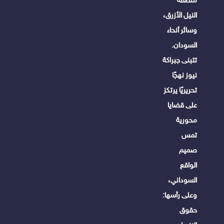
منطقة
النيل الأزرق،
وسائر أنحاء
السودان.
تتبنى جبراكة
نيوز نهجًا
تحريريًا يرتكز
على قضايا
محورية
تمس
صميم
الواقع
السوداني،
وعلى رأسها:
حقوق