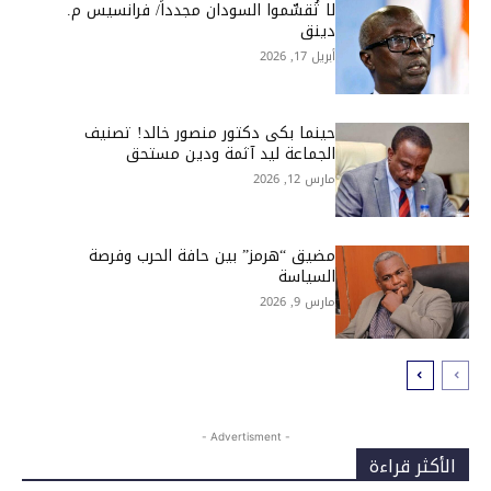
لا تُقسِّموا السودان مجدداً/ فرانسيس م.
دينق
أبريل 17, 2026
حينما بكى دكتور منصور خالد! تصنيف
الجماعة ليد آثمة ودين مستحق
مارس 12, 2026
مضيق “هرمز” بين حافة الحرب وفرصة
السياسة
مارس 9, 2026
- Advertisment -
الأكثر قراءة