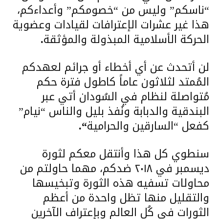
“ناسكم” وليس من “خصومكم” وأعداءكم،
هذا غير عشرات الإعترافات لقيادات وعضوية
الحركة الأسلامية المبذولة والمؤثقة
.
لن أتحدث عن أي أخطاء أو جرائم لعهدكم
المُمتد لثلاثون عاماً كاطول فترة حكم
مُتواصلة لنظام في السُودان أتي عبر
البندقية والدبابة ونُفذ بليل والناس “نيام”
كفعل “السارقين والحرامية
“.
سنطوي كل هذا وأنتقل معكم لثورة
ديسمبر في ٢٠١٨ ضدكم، مهما حاولتم من
محاولات تسفيه هذه الثورة وتبخيسها
والتقليل منها تظل واحدة من أعظم
الثورات في كُل العالم وبإعتراف الآخرين