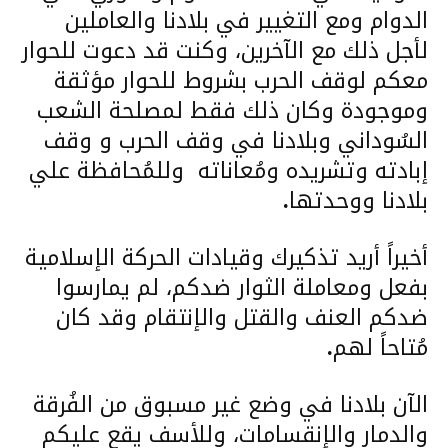
الدوام ومع التغيير في بلادنا والعاملين
لأجل ذلك مع الآخرين، وكنت قد دعوت للحوار
معكم لوقف الحرب بشروط للحوار مؤثقة
وموجودة وكان ذلك فقط لمصلحة الشعب
السُوداني وبلادنا في وقف الحرب و وقف
إبادته وتشريده ومُعاناته وللمُحافظة علي
بلادنا ووحدتها
.
أخيراً أريد تذكيرك وقيادات الحركة الإسلامية
بفعل ومعاملة الثوار ضدكم، لم يمارسوا
ضدكم العنف والقتل والإنتقام وقد كان
مُتاحاً لهم
.
الآن بلادنا في وضع غير مسبوق من الفُرقة
والدمار والإنقسامات، وللأسف يقع عليكم