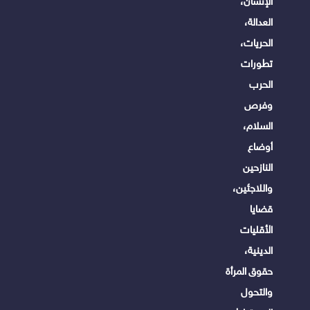
الإنسان،
العدالة،
الحريات،
تطورات
الحرب
وفرص
السلام،
أوضاع
النازحين
واللاجئين،
قضايا
الأقليات
الدينية،
حقوق المرأة
والتحول