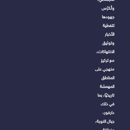
وتُكرّس
جهودها
لتغطية
الأخبار
وتوثيق
الانتهاكات،
مع تركيز
منهجي على
المناطق
المهمشة
تاريخيًا، بما
في ذلك
دارفور،
جبال النوبة،