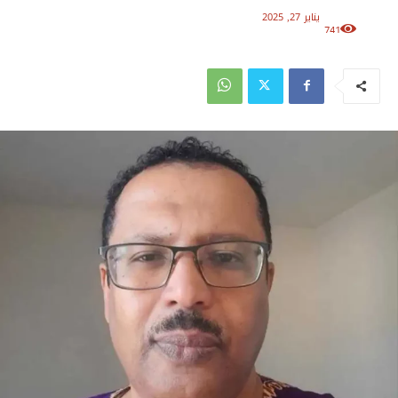
يناير 27, 2025
741