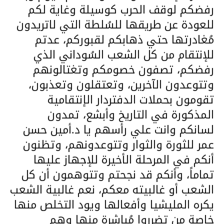
رفضكم لوقف الحرب كوسيلة وغاية لكم
للعودة عن طريقها للسُلطة التي لاتريدون
مُغادرتها حتي ذهابكم لقبوركم، عدتم
للإنتقام من كل الشعب السُوداني الذي
رفضكم، تصفون خصومكم وتغتالونهم
وتتوعدون الآخرين، وتعتقلون وتعذبون،
تقومون بحملات الدفتردار الإنتقامية
المذكورة في التاريخ وأبشع، تمدون
لسانكم وانت علي رأسهم يا د.أمين حسن
عمر للثورة والثوار وتتوعدونهم، وتظنون
أنكم في المرحلة الأخيرة للإجهاز عليها
تماماً، وأنكم قد نجحتم وتتوهمون أن كل
الشعب أو غالبيته معكم، نعم غالبية الشعب
يكره المليشيا وأفعالها ويود التخلص منها
خاصة من تضرروا مُباشرة منها وهم