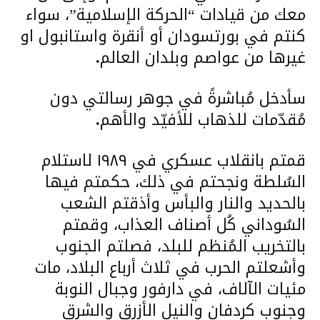
معك من قيادات “الحركة الإسلامية”، سواء
كنتم في بورتسودان أو أنقرة واستانبول او
غيرها من عواصم وبلدان العالم
.
سأدخل مُباشرةً في جوهر رسالتي دون
مُقدّمات للذهاب للأفيّد والأهم
.
قمتم بانقلاب عسكري في ١٩٨٩ لاستلام
السُلطة ونجحتم في ذلك، حكمتم فيها
بالحديد والنار والبأس وأذقتم الشعب
السُوداني كُل أصناف العذاب، وقمتم
بالتخريب المُنظم للبلد، فصلتم الجنوب
وأشعلتم الحرب في ثلاث أرباع البلاد، مات
مئيات الآلاف، في دارفور وجبال النوبة
وجنوب كردفان والنيل الأزرق والشرق