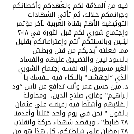
فيه من المذمّة لكم ولعهدكم وأخطائكم
وجرائمكم خلاله، ثم تأتي الشهادات
التوثيقية الأهمّ بقناة العربية لآخر مؤتمر
وإجتماع شوري لكم قبل الثورة في ٢٠١٨
ليُبين وبالسنتكم أنتم وإعترافاتكم بقليل
مما فعلته أيديكم من قتل وبطش
بالسودانيين والتضييق عليهم والفساد
الغير مسبوق، إنه نفسه إجتماع الشوري
الذي “اجهشت” بالبكاء فيه بنفسك يا
د.امين حسن عمر وأنت تدافع عن ناس “ود
إبراهيم” وغازي صلاح الدين، ومحاولة
إنقلابهم وأشتط فيه رفيقك علي عثمان
بالقول ” نحن في يوم واحد قتلنا وأعدمنا
٢٨ ضابط” ، ويقصد شهداء حركة وإنقلاب
٢٨ رمضان علي سُلطتكم، كل هذا هو من