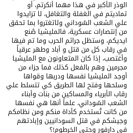
الوذر الأكبر في هذا مهما أنكرتم، أو
تماديتم في الغفلة والتغافل، لا تزايدوا
علي الشعب السُوداني ولاتغتروا بما تحقق
من إنتصارات عسكرية، فالمليشيا صُنع
ايديكم، وستظل جرائم الحرب وما تم فيها
في رقاب كل من قتل و أباد وطهر عرقياً
وأغتصب، إذا كان المتعاونون مع المليشيا
مجرمين وهم بالفعل كذلك فما جزاء من
أوجد المليشيا نفسها ودربها وقواها
وسلحها وفتح لها الطريق كي تتسلط علي
رقاب الأبرياء والمساكين من بنات وأبناء
الشعب السُوداني، علماً أنها هي نفسها
من كانت تُستخدم كأداة منكم ومن نظامكم
وجيشكم في قتل السودانيين وإبادتهم
في دارفور وحتي الخرطوم!؟