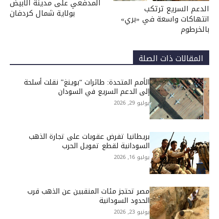
المدفعي على مدينة الأبيض
الدعم السريع ترتكب
بولاية شمال كردفان
انتهاكات واسعة في «بري»
بالخرطوم
المقالات ذات الصلة
الأمم المتحدة: طائرات “بوينغ” نقلت أسلحة
إلى الدعم السريع في السودان
يوليو 29, 2026
بريطانيا تفرض عقوبات على تجارة الذهب
السودانية لقطع تمويل الحرب
يوليو 16, 2026
مصر تحتجز مئات المنقبين عن الذهب قرب
الحدود السودانية
يونيو 23, 2026