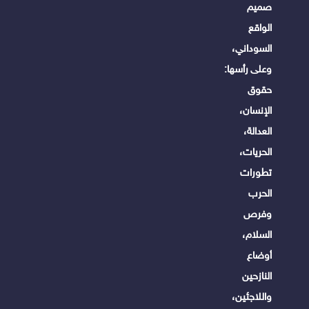
صميم
الواقع
السوداني،
وعلى رأسها:
حقوق
الإنسان،
العدالة،
الحريات،
تطورات
الحرب
وفرص
السلام،
أوضاع
النازحين
واللاجئين،