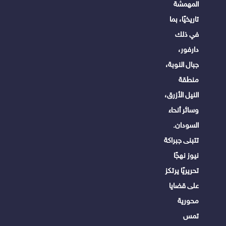
المهمشة
تاريخيًا، بما
في ذلك
دارفور،
جبال النوبة،
منطقة
النيل الأزرق،
وسائر أنحاء
السودان.
تتبنى جبراكة
نيوز نهجًا
تحريريًا يرتكز
على قضايا
محورية
تمس