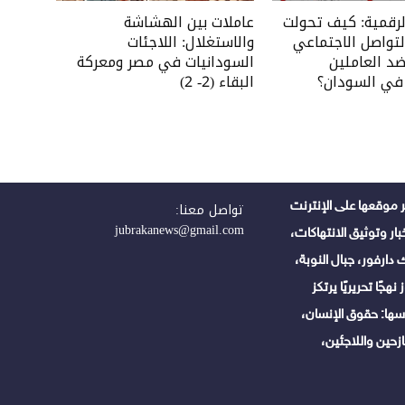
رقمية: كيف تحولت
عاملات بين الهشاشة
تواصل الاجتماعي
والاستغلال: اللاجئات
د العاملين
السودانيات في مصر ومعركة
 في السودان؟
البقاء (2- 2)
 موقعها على الإنترنت
تواصل معنا:
jubrakanews@gmail.com
ر وتوثيق الانتهاكات،
دارفور، جبال النوبة،
هجًا تحريريًا يرتكز
ها: حقوق الإنسان،
زحين واللاجئين،