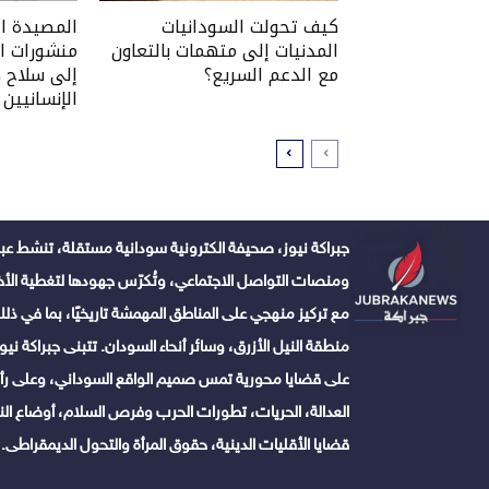
كيف تحولت السودانيات
المصيدة ال
المدنيات إلى متهمات بالتعاون
منشورات ال
مع الدعم السريع؟
إلى سلاح ض
الإنسانيين
جبراكة نيوز، صحيفة الكترونية سودانية مستقلة، تنشط عبر
ومنصات التواصل الاجتماعي، وتُكرّس جهودها لتغطية الأخبا
مع تركيز منهجي على المناطق المهمشة تاريخيًا، بما في ذلك 
منطقة النيل الأزرق، وسائر أنحاء السودان. تتبنى جبراكة نيوز ن
على قضايا محورية تمس صميم الواقع السوداني، وعلى رأس
العدالة، الحريات، تطورات الحرب وفرص السلام، أوضاع النا
قضايا الأقليات الدينية، حقوق المرأة والتحول الديمقراطى.