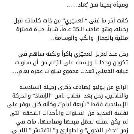
وفجأة بقينا نحن بُعاد……
كانت آخر ما غنى “العميّري” من ذات كلماته قبل
رحيله، وهو صاحب الـ35 عاماً، شاباً، حياة قصيّرة
ملئية بالجمال والحُب والوسامة…
رحل عبدالعزيز العميّري باكراً ولكنه ساهم في
تكوين وجداننا ورسمه على الرُغم من أن سنوات
غيابه الفعلي تعدت مجموع سنوات عمره بعام….
الرابع من يوليو يُصادف ذكرى رحيله السادسة
والثلاثين، رحل بعد انقلاب ناس “الإنقاذ” والحركة
الإسلامية فقط “بأربعة أيام”، وكأنه كان يوفر على
نفسه العديد من السنوات والأحداث اللاحقة التي
لم يكُن لمثله تحمّل قبحها وقتامتها، مات في
زمن “حظر التجول” والطوارئ و”التفتيش” الليلي،