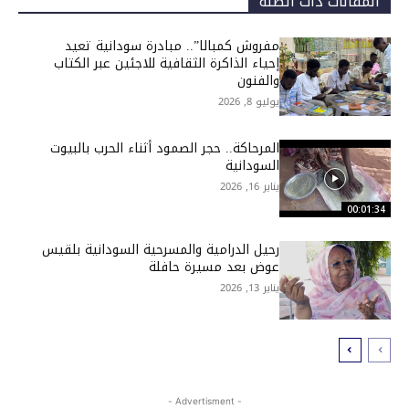
المقالات ذات الصلة
مفروش كمبالا”.. مبادرة سودانية تعيد
إحياء الذاكرة الثقافية للاجئين عبر الكتاب
والفنون
يوليو 8, 2026
المرحاكة.. حجر الصمود أثناء الحرب بالبيوت
السودانية
يناير 16, 2026
00:01:34
رحيل الدرامية والمسرحية السودانية بلقيس
عوض بعد مسيرة حافلة
يناير 13, 2026
- Advertisment -