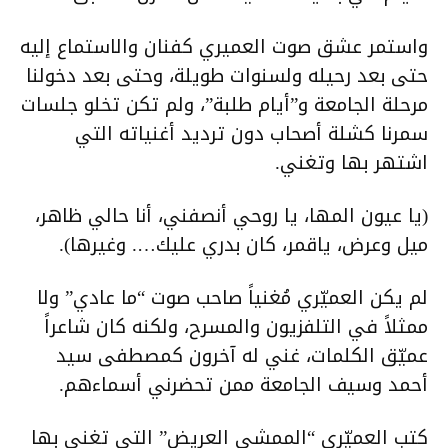
واستمر عشق صوت العميري كفنان والاستماع إليه
حتى بعد رحيله ولسنوات طويلة، وحتى بعد دخولنا
مرحلة الجامعة و”أيام طلبة”، ولم تكن تخلو جلسات
سمرنا كشلة أصحاب دون ترديد أغنياته التي
اشتهر بها وتغني.
(يا عيون المها، يا روحي أنصفني، أنا حالي ظاهر،
ميل وعرض، ياقمر، كان بدري عليك…. وغيرها).
لم يكن العميّري مُغنياً صاحب صوت “ما عادي” ولا
ممثلاً في التلفزيون والمسرح، ولكنه كان شاعراً
عميّق الكلمات، غني له آخرون كمصطفى سيد
أحمد وسيف الجامعة ممن تحضرني أسماءهم.
كتب العميّري “الممشي العريض” التي تغني بها