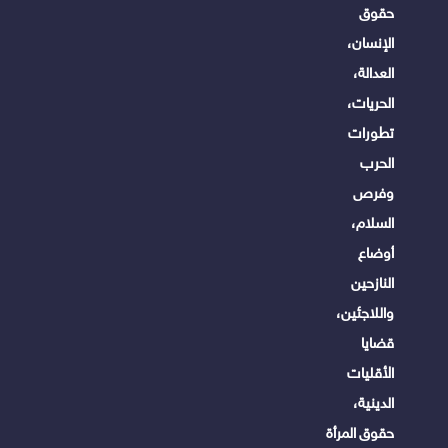
حقوق
الإنسان،
العدالة،
الحريات،
تطورات
الحرب
وفرص
السلام،
أوضاع
النازحين
واللاجئين،
قضايا
الأقليات
الدينية،
حقوق المرأة