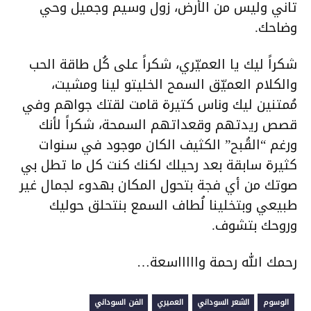
تاني وليس من الأرض، زول وسيم وجميل وحي
وضاحك.
شكراً ليك يا العميّري، شكراً على كُل طاقة الحب
والكلام العميّق السمح الخليتو لينا ومشيت،
مُمتنين ليك وناس كتيرة قامت لقتك جواهم وفي
قصص ريدتهم وقعداتهم السمحة، شكراً لأنك
ورغم “القُبح” الكثيف الكان موجود في سنوات
كثيرة سابقة بعد رحيلك لكنك كنت كل ما تطل بي
صوتك من أي فجة بتحول المكان بهدوء لجمال غير
طبيعي وبتخلينا لُطاف السمع بنتحلق حوليك
وروحك بتشوف.
رحمك الله رحمة واااااسعة…
الوسوم
الشعر السوداني
العميري
الفن السوداني