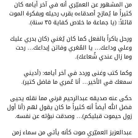
من المشهور عن العميّري أنه في آخر أيامه كان
كثيراً ما يُمازح أصدقاءه بقرب رحيله وبفكرة الموت
قائلاً: (يا جماعة ما خلاص كفاية ٣٥ سنة).
ورحل باكراً بالفعل كما كان يُغني (كان بدري عليك
وعلي وداعك… يا المُغري وفاتن إبداعك… رحت
وما زال عندي شُعاعك).
وكما كتب وغنى وردد في آخر أيامه: (أديني
سمعك في الأخير… أنا عُمري ما فاضل كتير).
حكى عنه صديقه عبدالرحيم قرني مما نقله يحيى
فضل الله أيضاً أنه كثيراً ما كان يقول لهم (أنا أول
زول حيموت قبليكم)… وصدقت نبؤته عن نفسه.
عبدالعزيز العميّري صوت كأنه يأتي من سماء زمن