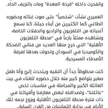
وانفجرت داخله “قرحة المعدة” ومات بالنزيف الحاد.
العميري نشأت “شخصياً” على صوت غنائه وحضوره
الطاغي كما الكثيرين من أبناء جيلنا، كنا نسمع
أغنياته من التلفزيون والراديو والحفلات الخاصة،
ونشاهده ممثلاً بارعاً في “محطة التلفزيون
الأهلية” التي خرج منها العديد من فناني الضحكة
والكوميديا في السودان وتحولت بعدها لفرقة
الأصدقاء المسرحية.
كنت محظوظاً جداً أن التقيه ويتحدث إليّ وأنا طفل
صغير بتواضع كبير منه خلال حضوره للغناء في بيت
العائلة الكبير والمجاملة في مناسبات تخص
“عائلتنا”، ولصداقته لبعض معارفنا وأقربائنا في
ذات فترة محطة التلفزيون الأهلية وبزوغ نجمه تلك
الأيام في بداية الثمانينات من القرن السابق.