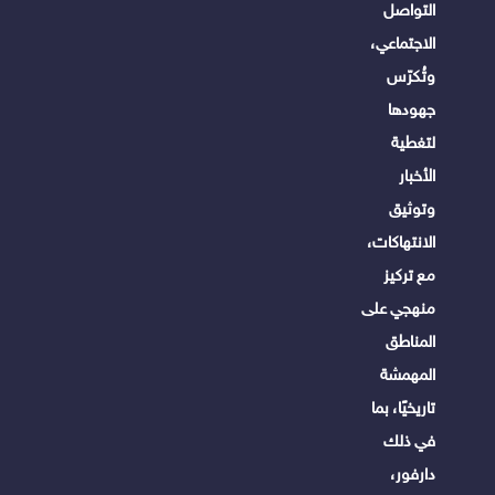
التواصل
الاجتماعي،
وتُكرّس
جهودها
لتغطية
الأخبار
وتوثيق
الانتهاكات،
مع تركيز
منهجي على
المناطق
المهمشة
تاريخيًا، بما
في ذلك
دارفور،