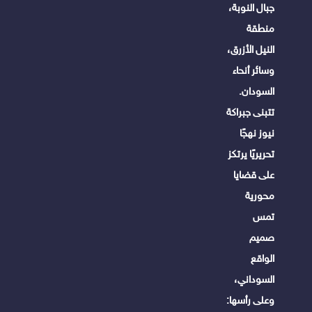
جبال النوبة،
منطقة
النيل الأزرق،
وسائر أنحاء
السودان.
تتبنى جبراكة
نيوز نهجًا
تحريريًا يرتكز
على قضايا
محورية
تمس
صميم
الواقع
السوداني،
وعلى رأسها: