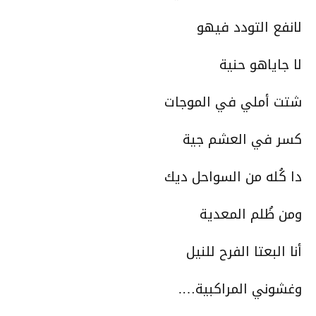
لانفع التودد فيهو
لا جاياهو حنية
شتت أملي في الموجات
كسر في العشم جية
دا كُله من السواحل ديك
ومن ظُلم المعدية
أنا البعتا الفرح للنيل
وغشوني المراكبية….