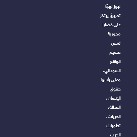
نيوز نهجًا
تحريريًا يرتكز
على قضايا
محورية
تمس
صميم
الواقع
السوداني،
وعلى رأسها:
حقوق
الإنسان،
العدالة،
الحريات،
تطورات
الحرب