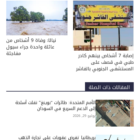
نيالا: وفاة 9 أشخاص من
عائلة واحدة جراء سيول
مفاجئة
إصابة 7 أشخاص بينهم كادر
طبي في قصف على
المستشفى الجنوبي بالفاشر
المقالات ذات الصلة
الأمم المتحدة: طائرات “بوينغ” نقلت أسلحة
إلى الدعم السريع في السودان
يوليو 29, 2026
بريطانيا تفرض عقوبات على تجارة الذهب