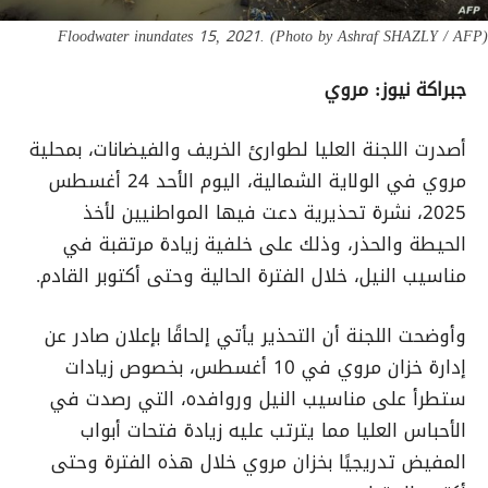
Floodwater inundates 15, 2021. (Photo by Ashraf SHAZLY / AFP)
جبراكة نيوز: مروي
أصدرت اللجنة العليا لطوارئ الخريف والفيضانات، بمحلية
مروي في الولاية الشمالية، اليوم الأحد 24 أغسطس
2025، نشرة تحذيرية دعت فيها المواطنيين لأخذ
الحيطة والحذر، وذلك على خلفية زيادة مرتقبة في
مناسيب النيل، خلال الفترة الحالية وحتى أكتوبر القادم.
وأوضحت اللجنة أن التحذير يأتي إلحاقًا بإعلان صادر عن
إدارة خزان مروي في 10 أغسطس، بخصوص زيادات
ستطرأ على مناسيب النيل وروافده، التي رصدت في
الأحباس العليا مما يترتب عليه زيادة فتحات أبواب
المفيض تدريجيًا بخزان مروي خلال هذه الفترة وحتى