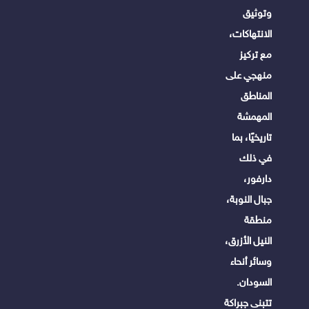
وتوثيق
الانتهاكات،
مع تركيز
منهجي على
المناطق
المهمشة
تاريخيًا، بما
في ذلك
دارفور،
جبال النوبة،
منطقة
النيل الأزرق،
وسائر أنحاء
السودان.
تتبنى جبراكة