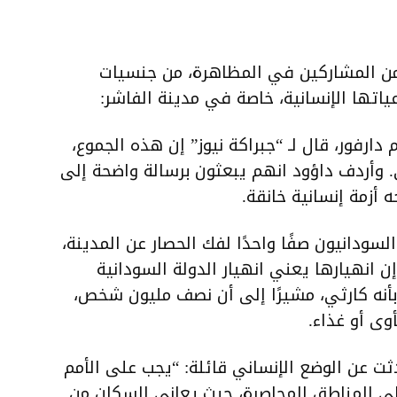
 من المشاركين في المظاهرة، من جنسيات
اتها الإنسانية، خاصة في مدينة الفاشر:
ارفور، قال لـ “جبراكة نيوز” إن هذه الجموع،
وأردف داؤود انهم يبعثون برسالة واضحة إلى
 أزمة إنسانية خانقة.
سودانيون صفًا واحدًا لفك الحصار عن المدينة،
ن انهيارها يعني انهيار الدولة السودانية
بأنه كارثي، مشيرًا إلى أن نصف مليون شخص،
وى أو غذاء.
دثت عن الوضع الإنساني قائلة: “يجب على الأمم
لى المناطق المحاصرة، حيث يعاني السكان من