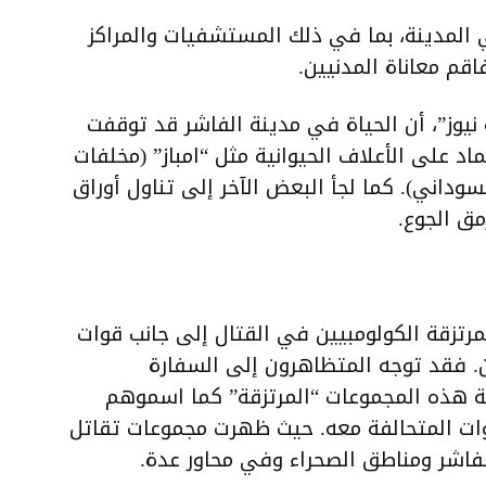
المدينة، بما في ذلك المستشفيات والمراكز
اقم معاناة المدنيين.
نيوز”، أن الحياة في مدينة الفاشر قد توقفت
ماد على الأعلاف الحيوانية مثل “امباز” (مخلفات
وداني). كما لجأ البعض الآخر إلى تناول أوراق
مق الجوع.
مرتزقة الكولومبيين في القتال إلى جانب قوات
ن. فقد توجه المتظاهرون إلى السفارة
ة هذه المجموعات “المرتزقة” كما اسموهم
ات المتحالفة معه. حيث ظهرت مجموعات تقاتل
فاشر ومناطق الصحراء وفي محاور عدة.