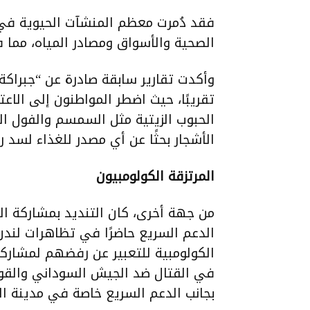
فقد دُمرت معظم المنشآت الحيوية في 
الصحية والأسواق ومصادر المياه، مما ف
وأكدت تقارير سابقة صادرة عن “جبراكة 
تقريبًا، حيث اضطر المواطنون إلى الاعت
الحبوب الزيتية مثل السمسم والفول الس
الأشجار بحثًا عن أي مصدر للغذاء لسد ر
المرتزقة الكولومبيون
من جهة أخرى، كان التنديد بمشاركة ال
الدعم السريع حاضرًا في تظاهرات لند
الكولومبية للتعبير عن رفضهم لمشارك
في القتال ضد الجيش السوداني والقو
بجانب الدعم السريع خاصة في مدينة ال