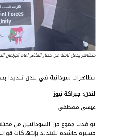
متظاهر يحمل لافتة عن حصار الفاشر امام البرلمان البريطانى 30/08/2025. المصدر: 
مظاهرات سودانية في لندن تنديدا بحصا
لندن: جبراكة نيوز
عيسى مصطفي
توافدت جموع من السودانيين من مختلف
مسيرة حاشدة للتنديد بإنتهاكات قوات