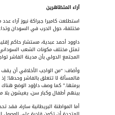
آراء المتظاهرين
استطلعت كاميرا جبراكة نيوز آراء عدد
مختلفة، حول الحرب في السودان وتداعي
داوود أحمد عبدية، مستشار حاكم إقليم د
تمثل مختلف مكونات الشعب السوداني. 
المجتمع الدولي بأن مدينة الفاشر تواجه
وأضاف: “من الواجب الأخلاقي أن يقف ال
فالمسألة لا تتعلق بالفاشر وحدها؛ إذ إ
برمتها.” كما وصف داؤود الوضع هناك 
بينهم أطفال وكبار سن، يعيشون بلا مأ
أما المواطنة البريطانية سارة، فقد تح
المتحدة أن تكون قادرة على الوصول إ