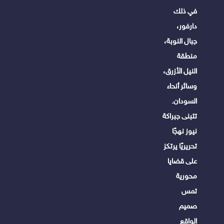
في ذلك
دارفور،
جبال النوبة،
منطقة
النيل الأزرق،
وسائر أنحاء
السودان.
تتبنى جبراكة
نيوز نهجًا
تحريريًا يرتكز
على قضايا
محورية
تمس
صميم
الواقع