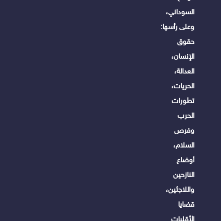
السوداني،
وعلى رأسها:
حقوق
الإنسان،
العدالة،
الحريات،
تطورات
الحرب
وفرص
السلام،
أوضاع
النازحين
واللاجئين،
قضايا
الأقليات