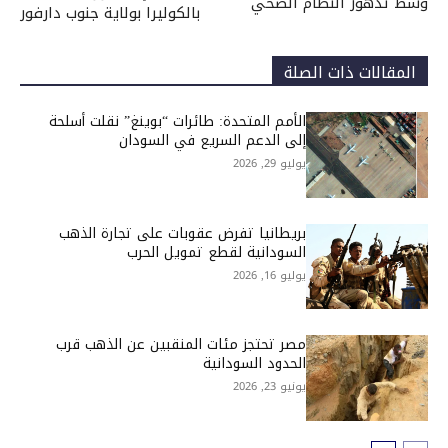
وسط تدهور النظام الصحي
بالكوليرا بولاية جنوب دارفور
المقالات ذات الصلة
الأمم المتحدة: طائرات “بوينغ” نقلت أسلحة
إلى الدعم السريع في السودان
يوليو 29, 2026
بريطانيا تفرض عقوبات على تجارة الذهب
السودانية لقطع تمويل الحرب
يوليو 16, 2026
مصر تحتجز مئات المنقبين عن الذهب قرب
الحدود السودانية
يونيو 23, 2026