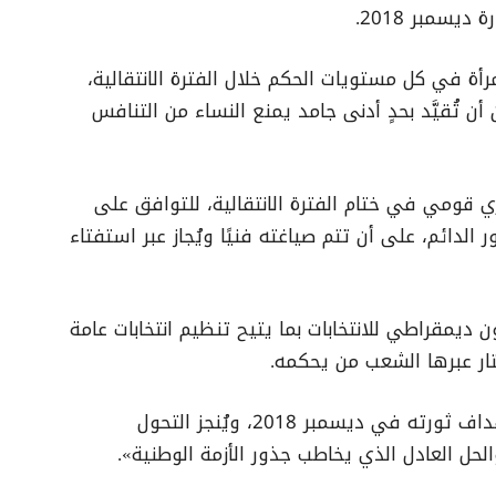
سمبر 2018.
أة في كل مستويات الحكم خلال الفترة الانتقالية،
تُقيَّد بحدٍ أدنى جامد يمنع النساء من التنافس
قومي في ختام الفترة الانتقالية، للتوافق على
لدائم، على أن تتم صياغته فنيًا ويُجاز عبر استفتاء
ديمقراطي للانتخابات بما يتيح تنظيم انتخابات عامة
ختار عبرها الشعب من يحكمه.
وأضاف: «وبذلك تتحقق لشعب السودان أهداف ثورته في ديسمبر 2018، ويُنجز التحول
لحل العادل الذي يخاطب جذور الأزمة الوطنية».