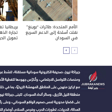
الأمم المتحدة: طائرات “بوينغ”
بريطانيا ت
نقلت أسلحة إلى الدعم السريع
تجارة الذه
في السودان
تمويل الحر
جبراكة نيوز، صحيفة الكترونية سودانية مستقلة، تنشط عبر
ومنصات التواصل الاجتماعي، وتُكرّس جهودها لتغطية الأخبا
مع تركيز منهجي على المناطق المهمشة تاريخيًا، بما في ذلك 
منطقة النيل الأزرق، وسائر أنحاء السودان. تتبنى جبراكة نيوز ن
على قضايا محورية تمس صميم الواقع السوداني، وعلى رأس
العدالة، الحريات، تطورات الحرب وفرص السلام، أوضاع النا