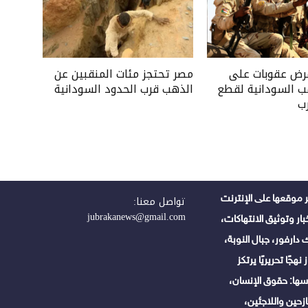
فرض عقوبات على
مصر تحتجز مئات المنقبين عن
ب السودانية لقطع
الذهب قرب الحدود السودانية
ب
 موقعها على الإنترنت
تواصل معنا:
jubrakanews@gmail.com
ر وتوثيق الانتهاكات،
دارفور، جبال النوبة،
هجًا تحريريًا يرتكز
ها: حقوق الإنسان،
زحين واللاجئين،