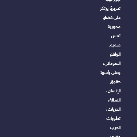
تحريريًا يرتكز
على قضايا
محورية
تمس
صميم
الواقع
السوداني،
وعلى رأسها:
حقوق
الإنسان،
العدالة،
الحريات،
تطورات
الحرب
وفرص