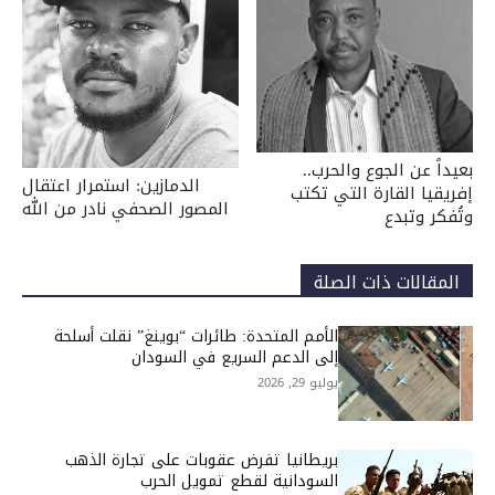
بعيداً عن الجوع والحرب..
الدمازين: استمرار اعتقال
إفريقيا القارة التي تكتب
المصور الصحفي نادر من الله
وتُفكر وتبدع
المقالات ذات الصلة
الأمم المتحدة: طائرات “بوينغ” نقلت أسلحة
إلى الدعم السريع في السودان
يوليو 29, 2026
بريطانيا تفرض عقوبات على تجارة الذهب
السودانية لقطع تمويل الحرب