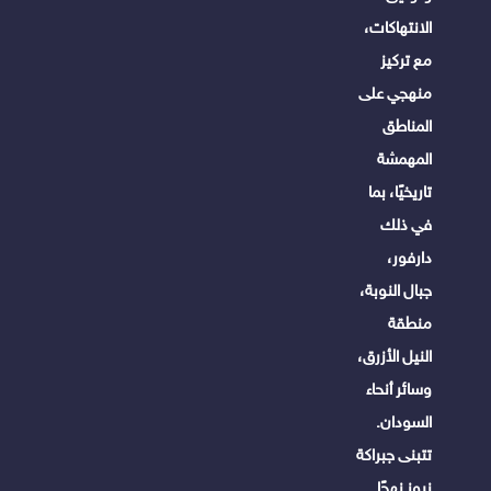
الانتهاكات،
مع تركيز
منهجي على
المناطق
المهمشة
تاريخيًا، بما
في ذلك
دارفور،
جبال النوبة،
منطقة
النيل الأزرق،
وسائر أنحاء
السودان.
تتبنى جبراكة
نيوز نهجًا