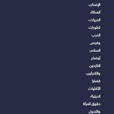
الإنسان،
العدالة،
الحريات،
تطورات
الحرب
وفرص
السلام،
أوضاع
النازحين
واللاجئين،
قضايا
الأقليات
الدينية،
حقوق المرأة
والتحول