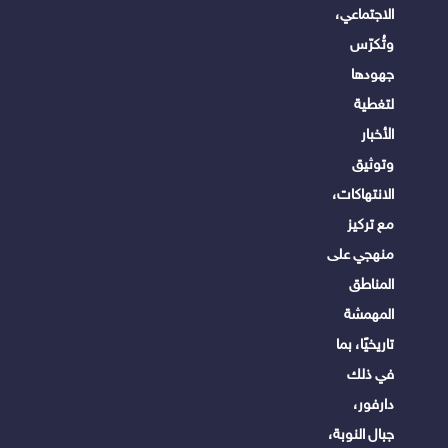
الاجتماعي،
وتُكرّس
جهودها
لتغطية
الأخبار
وتوثيق
الانتهاكات،
مع تركيز
منهجي على
المناطق
المهمشة
تاريخيًا، بما
في ذلك
دارفور،
جبال النوبة،