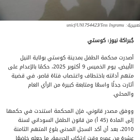
تعبيرية: unicf/UNI754423/Tess Ingramu
جُبراكة نيوز: كوستي
أصدرت محكمة الطفل بمدينة كوستي بولاية النيل
الأبيض، يوم الخميس 9 أكتوبر 2025، حكمًا بالإعدام على
متهم أدانته باختطاف واغتصاب فتاة قاصر، في قضية
أثارت جدلًا واسعًا ومتابعة كبيرة من الرأي العام
والمحلي.
ووفق مصدر قانوني، فإن المحكمة استندت في حكمها
إلى المادة (45 أ) من قانون الطفل السوداني لسنة
2010، بعد أن أكد السجل المدني بلوغ المتهم الثامنة
عشرة من عمره وقت ارتكاب الجريمة، ما جعله خاضعًا