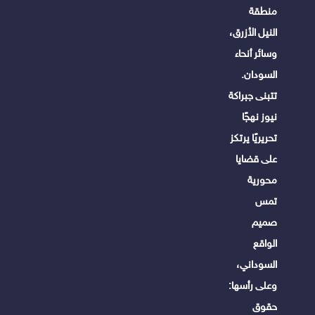
منطقة
النيل الأزرق،
وسائر أنحاء
السودان.
تتبنى جبراكة
نيوز نهجًا
تحريريًا يرتكز
على قضايا
محورية
تمس
صميم
الواقع
السوداني،
وعلى رأسها:
حقوق