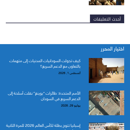
أحدث التعليقات
اختيار المحرر
كيف تحولت السودانيات المدنيات إلى متهمات
بالتعاون مع الدعم السريع؟
أغسطس 1, 2026
الأمم المتحدة: طائرات “بوينغ” نقلت أسلحة إلى
الدعم السريع في السودان
يوليو 29, 2026
إسبانيا تتوج بطلة لكأس العالم 2026 للمرة الثانية