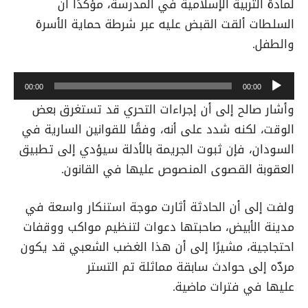
لمادة التربية الإسلامية في المدرسة، مؤكدًا أن
السلطات ألقت القبض عليه عبر شرطة حماية الأسرة
والطفل.
م
00:00
00:00
ش
وأشار صالح إلى أن إجراءات التحري قد تستغرق بعض
غ
الوقت، لكنه شدد على أنه، وفقًا للقوانين السارية في
ل
السودان، فإن ثبوت الجريمة بالأدلة سيؤدي إلى تطبيق
ا
العقوبة القصوى المنصوص عليها في القانون.
ل
ص
و
ولفت إلى أن الحادثة أثارت موجة استنكار واسعة في
ت
مدينة الأبيض، صاحبتها دعوات لتنظيم مواكب ووقفات
احتجاجية، مشيرًا إلى أن هذا الغضب الشعبي قد يكون
مردّه إلى حوادث سابقة مماثلة تم التستر
عليها في فترات ماضية.