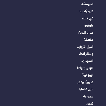
المهمشة
تاريخيًا، بما
في ذلك
دارفور،
جبال النوبة،
منطقة
النيل الأزرق،
وسائر أنحاء
السودان.
تتبنى جبراكة
نيوز نهجًا
تحريريًا يرتكز
على قضايا
محورية
تمس