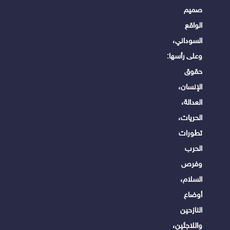
صميم
الواقع
السوداني،
وعلى رأسها:
حقوق
الإنسان،
العدالة،
الحريات،
تطورات
الحرب
وفرص
السلام،
أوضاع
النازحين
واللاجئين،