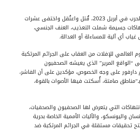
قال منتدى صحفيات دارفور إنه منذ اندلاع الحرب في أبريل 2023، قُتل واعتُقل واختفى عشرات
هاكات جسيمة شملت التعذيب، العنف الجنسي،
غياب أي آلية للمساءلة أو العدالة.
 العالمي للإفلات من العقاب على الجرائم المرتكبة
صحفيين، الموافق 2 نوفمبر 2025، إلى “الواقع المرير” الذي يعيشه الصحفيون
 دارفور على وجه الخصوص، مؤكدين على أن الفاشر،
بـ”مناطق صامتة، أُسكتت فيها الأصوات بالقوة،
نتهاكات التي يتعرض لها الصحفيون والصحفيات،
ان واليونسكو، والآليات الأممية الخاصة بحرية
 لفتح تحقيقات مستقلة في الجرائم المرتكبة ضد