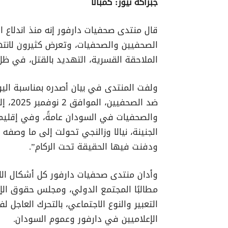
جبراكة نيوز: كمبالا
الصحفيين والصحفيات، وتعرض كثيرون لانت
الملاحقة القسرية، التهديد بالقتل، في ظل 
ولفت المنتدى في بيان أصدره بمناسبة اليوم
ضد ال
والصحفيات في السودان عامةً، وفي إقليم
الجنينة، نيالا وزالنجي تحولت إلى ما وصفه 
ودفنت فيها الحقيقة تحت الركام”.
وأدان منتدى صحفيات دارفور كل أشكال الا
مطالبًا المجتمع الدولي، ومجلس حقوق الإنس
التعبير والنوع الاجتماعي، بالتحرك العاجل
الإعلاميين في دارفور وعموم السودان.