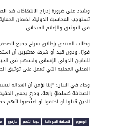
وشدد على ضرورة إدراج الانتهاكات ضد الصح
تستوجب المحاسبة الدولية، لضمان الحماية ا
في التوثيق والإعلام الميداني.
وطالب المنتدى بإطلاق سراح جميع الصحفيي
فورًا، ودون قيد أو شرط، معتبرين أن استمرار
للقانون الدولي الإنساني ولحقهم في الحياة
المدني المحلية التي تعمل على توثيق الجر
وجاء في البيان: “إننا نؤمن أن العدالة لي
الصحافة كسلطةٍ رابعة، ودرعٍ يحمي الحقيقة 
الذين قُتلوا أو اختفوا أو اغتُصبوا لأنهم 
الوسوم
الصحافة السودانية
حرية التعبير
دارفور
من