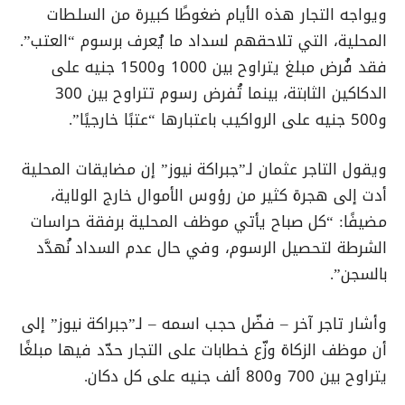
ويواجه التجار هذه الأيام ضغوطًا كبيرة من السلطات
المحلية، التي تلاحقهم لسداد ما يُعرف برسوم “العتب”.
فقد فُرض مبلغ يتراوح بين 1000 و1500 جنيه على
الدكاكين الثابتة، بينما تُفرض رسوم تتراوح بين 300
و500 جنيه على الرواكيب باعتبارها “عتبًا خارجيًا”.
ويقول التاجر عثمان لـ”جبراكة نيوز” إن مضايقات المحلية
أدت إلى هجرة كثير من رؤوس الأموال خارج الولاية،
مضيفًا: “كل صباح يأتي موظف المحلية برفقة حراسات
الشرطة لتحصيل الرسوم، وفي حال عدم السداد نُهدَّد
بالسجن”.
وأشار تاجر آخر – فضّل حجب اسمه – لـ”جبراكة نيوز” إلى
أن موظف الزكاة وزّع خطابات على التجار حدّد فيها مبلغًا
يتراوح بين 700 و800 ألف جنيه على كل دكان.