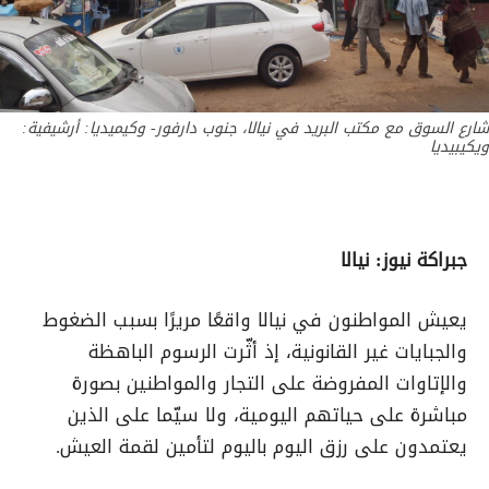
شارع السوق مع مكتب البريد في نيالا، جنوب دارفور- وكيميديا: أرشيفية:
ويكيبيديا
جبراكة نيوز: نيالا
يعيش المواطنون في نيالا واقعًا مريرًا بسبب الضغوط
والجبايات غير القانونية، إذ أثّرت الرسوم الباهظة
والإتاوات المفروضة على التجار والمواطنين بصورة
مباشرة على حياتهم اليومية، ولا سيّما على الذين
يعتمدون على رزق اليوم باليوم لتأمين لقمة العيش.