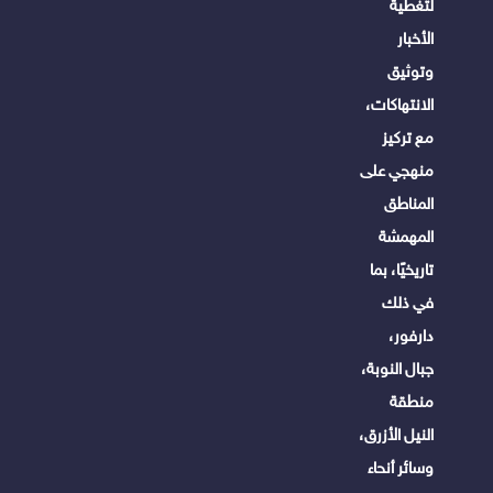
لتغطية
الأخبار
وتوثيق
الانتهاكات،
مع تركيز
منهجي على
المناطق
المهمشة
تاريخيًا، بما
في ذلك
دارفور،
جبال النوبة،
منطقة
النيل الأزرق،
وسائر أنحاء