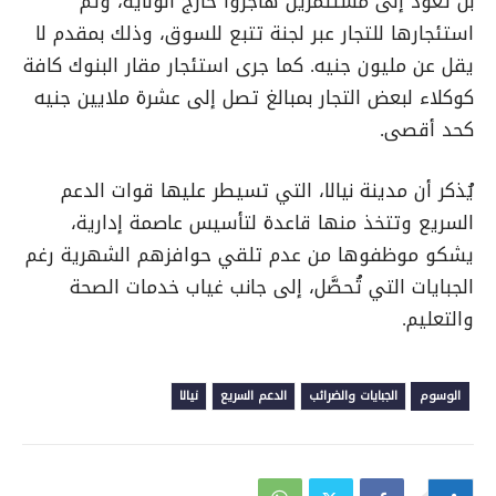
بل تعود إلى مستثمرين هاجروا خارج الولاية، وتم
استئجارها للتجار عبر لجنة تتبع للسوق، وذلك بمقدم لا
يقل عن مليون جنيه. كما جرى استئجار مقار البنوك كافة
كوكلاء لبعض التجار بمبالغ تصل إلى عشرة ملايين جنيه
كحد أقصى.
يُذكر أن مدينة نيالا، التي تسيطر عليها قوات الدعم
السريع وتتخذ منها قاعدة لتأسيس عاصمة إدارية،
يشكو موظفوها من عدم تلقي حوافزهم الشهرية رغم
الجبايات التي تُحصَّل، إلى جانب غياب خدمات الصحة
والتعليم.
الوسوم
الجبايات والضرائب
الدعم السريع
نيالا