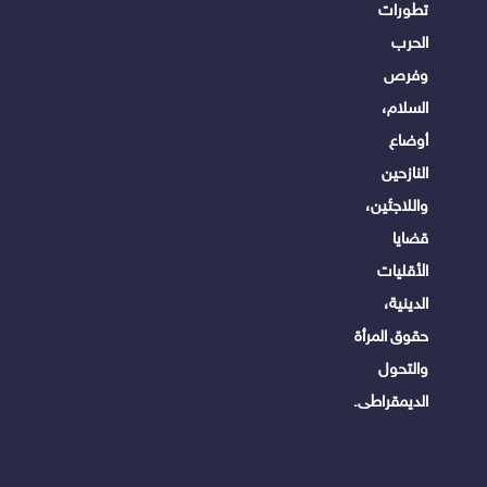
تطورات
الحرب
وفرص
السلام،
أوضاع
النازحين
واللاجئين،
قضايا
الأقليات
الدينية،
حقوق المرأة
والتحول
الديمقراطى.