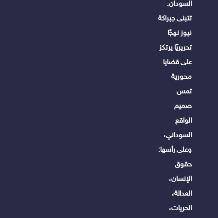
السودان.
تتبنى جبراكة
نيوز نهجًا
تحريريًا يرتكز
على قضايا
محورية
تمس
صميم
الواقع
السوداني،
وعلى رأسها:
حقوق
الإنسان،
العدالة،
الحريات،