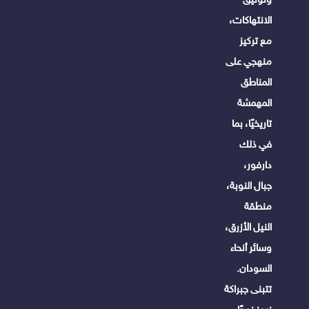
الانتهاكات،
مع تركيز
منهجي على
المناطق
المهمشة
تاريخيًا، بما
في ذلك
دارفور،
جبال النوبة،
منطقة
النيل الأزرق،
وسائر أنحاء
السودان.
تتبنى جبراكة