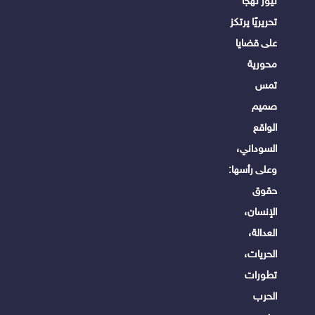
نيوز نهجًا
تحريريًا يرتكز
على قضايا
محورية
تمس
صميم
الواقع
السوداني،
وعلى رأسها:
حقوق
الإنسان،
العدالة،
الحريات،
تطورات
الحرب