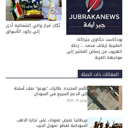
تُجّار: قرار والي الشمالية أدى
إلى ركود الأسواق
بودكاست حكاوى جبراكة:
الطبيبة إيلاف محمد… رحلة
الهروب من رصاص الفاشر إلى
مواجهة الغربة
المقالات ذات الصلة
الأمم المتحدة: طائرات “بوينغ” نقلت أسلحة
إلى الدعم السريع في السودان
يوليو 29, 2026
بريطانيا تفرض عقوبات على تجارة الذهب
السودانية لقطع تمويل الحرب