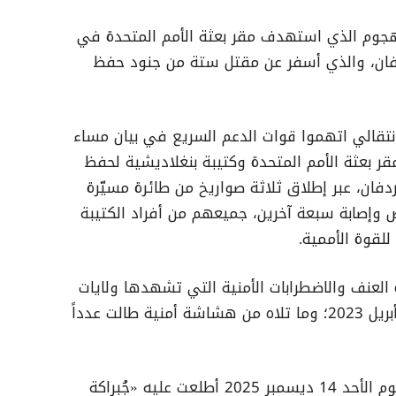
لهجوم الذي استهدف مقر بعثة الأمم المتحدة في
فان، والذي أسفر عن مقتل ستة من جنود حفظ
تقالي اتهموا قوات الدعم السريع في بيان مساء
ر 2025، باستهداف مقر بعثة الأمم المتحدة وكتيبة بنغلاديشية لحفظ
فان، عبر إطلاق ثلاثة صواريخ من طائرة مسيّرة
وإصابة سبعة آخرين، جميعهم من أفراد الكتيبة
للقوة الأممية.
العنف والاضطرابات الأمنية التي تشهدها ولايات
كردفان منذ اندلاع النزاع في السودان في أبريل 2023؛ وما تلاه من هشاشة أمنية طالت عدداً
وأكدت وزارة الخارجي القطرية، في بيان اليوم الأحد 14 ديسمبر 2025 أطلعت عليه «جُبراكة