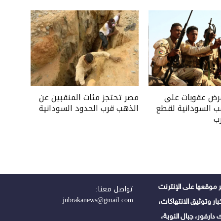
فرض عقوبات على
مصر تحتجز مئات المنقبين عن
ب السودانية لقطع
الذهب قرب الحدود السودانية
ب
 موقعها على الإنترنت
تواصل معنا:
jubrakanews@gmail.com
ر وتوثيق الانتهاكات،
دارفور، جبال النوبة،