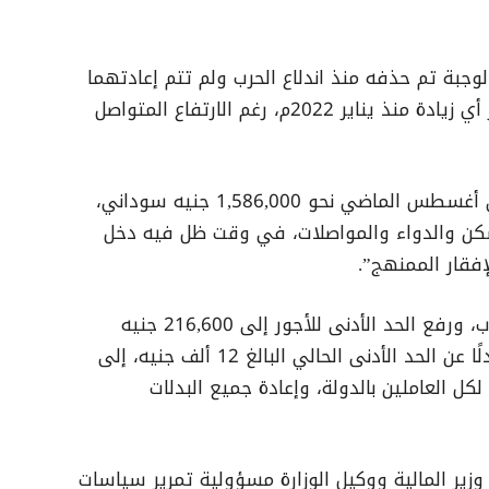
وجبة تم حذفه منذ اندلاع الحرب ولم تتم إعادتهما
حتى الآن، كما لم يشهد الحد الأدنى للأجور أي زيادة منذ يناير 2022م، رغم الارتفاع المتواصل
وكشف البيان أن تكلفة المعيشة بلغت في أغسطس الماضي نحو 1,586,000 جنيه سوداني،
سكن والدواء والمواصلات، في وقت ظل فيه دخل
إفقار الممنهج”.
وطالبت لجنة المعلمين بالوقف الفوري للحرب، ورفع الحد الأدنى للأجور إلى 216,600 جنيه
سوداني كحد أدنى يلبّي متطلبات البقاء، بدلًا عن الحد الأدنى الحالي البالغ 12 ألف جنيه، إلى
أخرات المرتبات لمدة 14 شهرًا لكل العاملين بالدولة، وإعادة جميع البدلات
ا وزير المالية ووكيل الوزارة مسؤولية تمرير سياسات