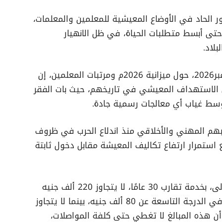
ر الحاد في الأوضاع المعيشية للمعلمين والمعلمات،
حتى أبسط متطلبات الحياة، في ظل الانهيار
لاد.
وقالت اللجنة، في بيان صدر الأحد 28 ديسمبر2026، حول ميزانية 2026م ومرتبات المعلمين، إن
 الاستهداف المعيشي في تاريخهم، حيث بات الفقر
سط غياب أي معالجات رسمية جادة.
اجبهم المهني والأخلاقي منذ اندلاع الحرب في ظروف
 استمرار ارتفاع تكاليف المعيشة مقابل دخول ثابتة
وأشار إلى أن مرتب المعلّم في الدرجة الأولى، بخدمة تقارب 30 عامًا، لا يتجاوز 220 ألف جنيه
سوداني، فيما لا يزيد مرتب مدخل الخدمة في الدرجة التاسعة عن 80 ألف جنيه، بينما لا يتجاوز
 مؤكدة أن هذه المبالغ لا تغطي حتى كلفة المواصلات،