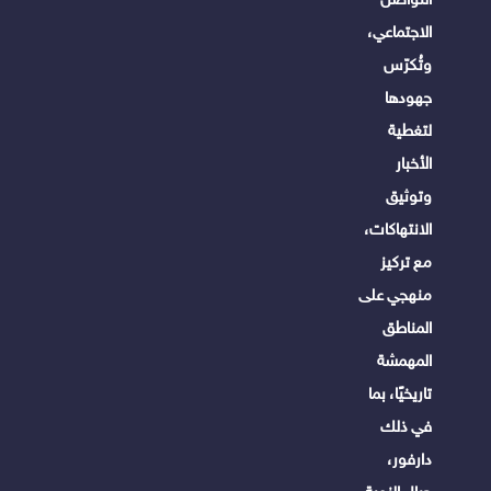
الاجتماعي،
وتُكرّس
جهودها
لتغطية
الأخبار
وتوثيق
الانتهاكات،
مع تركيز
منهجي على
المناطق
المهمشة
تاريخيًا، بما
في ذلك
دارفور،