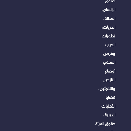
حقوق
الإنسان،
العدالة،
الحريات،
تطورات
الحرب
وفرص
السلام،
أوضاع
النازحين
واللاجئين،
قضايا
الأقليات
الدينية،
حقوق المرأة