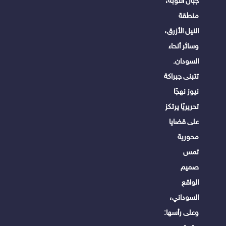
جبال النوبة،
منطقة
النيل الأزرق،
وسائر أنحاء
السودان.
تتبنى جبراكة
نيوز نهجًا
تحريريًا يرتكز
على قضايا
محورية
تمس
صميم
الواقع
السوداني،
وعلى رأسها: