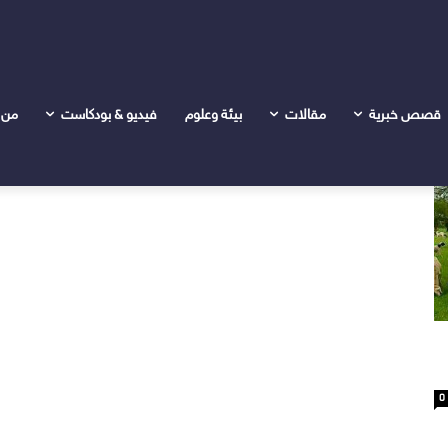
قصص خبرية
مقالات
بيئة وعلوم
فيديو & بودكاست
من 
0