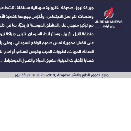
جبراكة نيوز، صحيفة الكترونية سودانية مستقلة، تنشط عبر
ومنصات التواصل الاجتماعي، وتُكرّس جهودها لتغطية الأخبا
مع تركيز منهجي على المناطق المهمشة تاريخيًا، بما في ذلك 
منطقة النيل الأزرق، وسائر أنحاء السودان. تتبنى جبراكة نيوز ن
على قضايا محورية تمس صميم الواقع السوداني، وعلى رأس
العدالة، الحريات، تطورات الحرب وفرص السلام، أوضاع النا
قضايا الأقليات الدينية، حقوق المرأة والتحول الديمقراطى.
جميع حقوق الطبع والنشر محفوظة ,2019- 2026 © لجبراكة نيوز