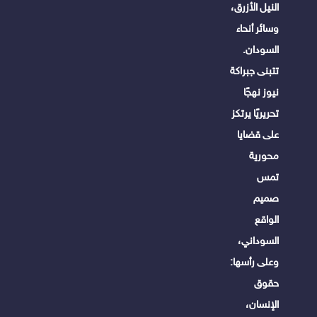
النيل الأزرق،
وسائر أنحاء
السودان.
تتبنى جبراكة
نيوز نهجًا
تحريريًا يرتكز
على قضايا
محورية
تمس
صميم
الواقع
السوداني،
وعلى رأسها:
حقوق
الإنسان،