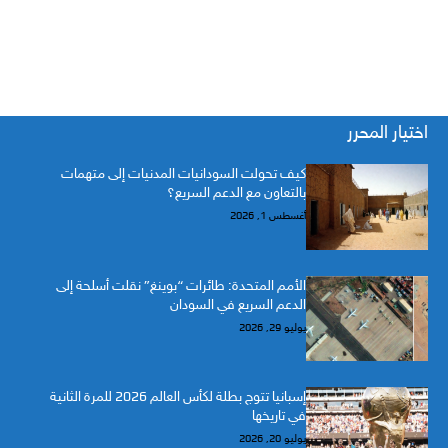
اختيار المحرر
كيف تحولت السودانيات المدنيات إلى متهمات
بالتعاون مع الدعم السريع؟
أغسطس 1, 2026
الأمم المتحدة: طائرات “بوينغ” نقلت أسلحة إلى
الدعم السريع في السودان
يوليو 29, 2026
إسبانيا تتوج بطلة لكأس العالم 2026 للمرة الثانية
في تاريخها
يوليو 20, 2026