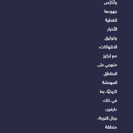
وتُكرّس
جهودها
لتغطية
الأخبار
وتوثيق
الانتهاكات،
مع تركيز
منهجي على
المناطق
المهمشة
تاريخيًا، بما
في ذلك
دارفور،
جبال النوبة،
منطقة