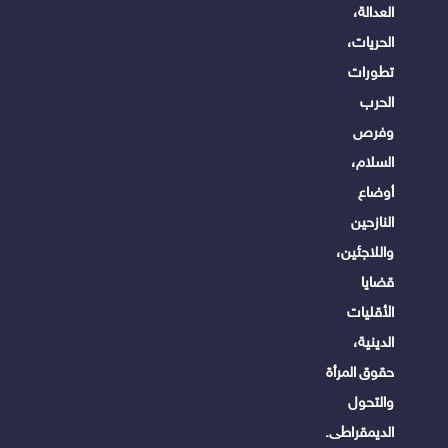
العدالة،
الحريات،
تطورات
الحرب
وفرص
السلام،
أوضاع
النازحين
واللاجئين،
قضايا
الأقليات
الدينية،
حقوق المرأة
والتحول
الديمقراطى.