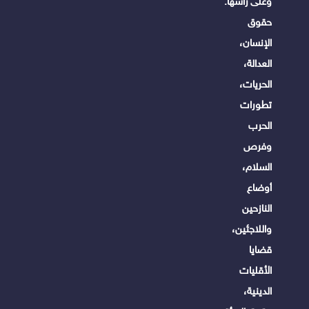
وعلى رأسها:
حقوق
الإنسان،
العدالة،
الحريات،
تطورات
الحرب
وفرص
السلام،
أوضاع
النازحين
واللاجئين،
قضايا
الأقليات
الدينية،