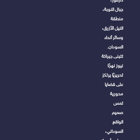
جبال النوبة،
منطقة
النيل الأزرق،
وسائر أنحاء
السودان.
تتبنى جبراكة
نيوز نهجًا
تحريريًا يرتكز
على قضايا
محورية
تمس
صميم
الواقع
السوداني،