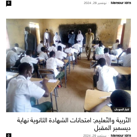
Mansour Idris
-
نوفمبر 28, 2024
0
اخبار السودان
التّربية والتّعليم: امتحانات الشهادة الثانوية نهاية
ديسمبر المقبل
Mansour Idris
-
سبتمبر 29, 2024
0