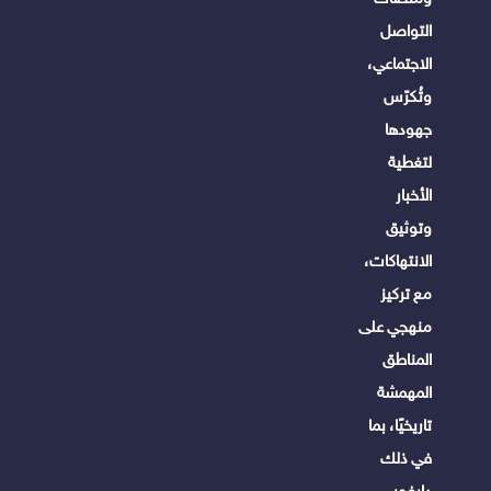
التواصل
الاجتماعي،
وتُكرّس
جهودها
لتغطية
الأخبار
وتوثيق
الانتهاكات،
مع تركيز
منهجي على
المناطق
المهمشة
تاريخيًا، بما
في ذلك
دارفور،