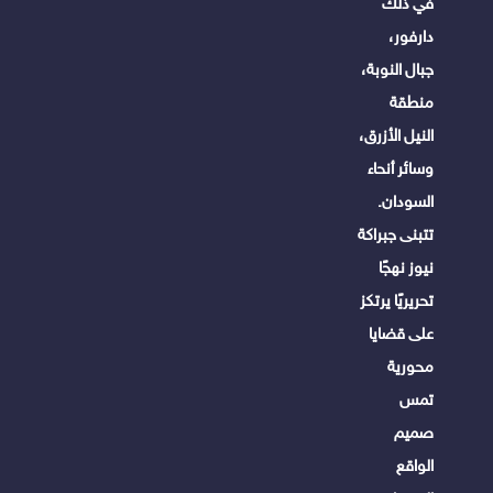
في ذلك
دارفور،
جبال النوبة،
منطقة
النيل الأزرق،
وسائر أنحاء
السودان.
تتبنى جبراكة
نيوز نهجًا
تحريريًا يرتكز
على قضايا
محورية
تمس
صميم
الواقع