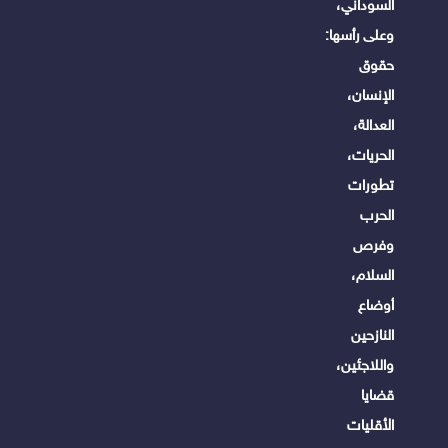
السوداني،
وعلى رأسها:
حقوق
الإنسان،
العدالة،
الحريات،
تطورات
الحرب
وفرص
السلام،
أوضاع
النازحين
واللاجئين،
قضايا
الأقليات