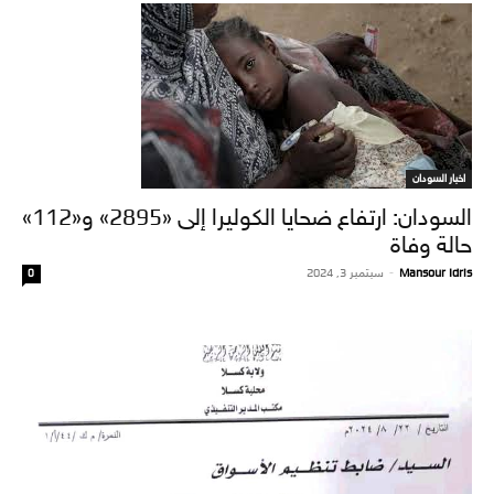
اخبار السودان
السودان: ارتفاع ضحايا الكوليرا إلى «2895» و«112»
حالة وفاة
Mansour Idris
-
سبتمبر 3, 2024
0