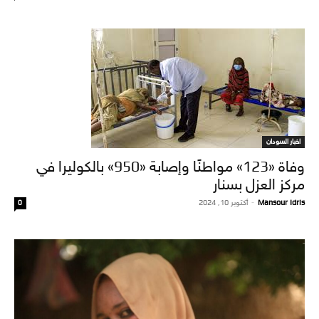
اخبار السودان
وفاة «123» مواطنًا وإصابة «950» بالكوليرا في
مركز العزل بسنار
Mansour Idris
-
أكتوبر 10, 2024
0