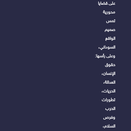
على قضايا
محورية
تمس
صميم
الواقع
السوداني،
وعلى رأسها:
حقوق
الإنسان،
العدالة،
الحريات،
تطورات
الحرب
وفرص
السلام،