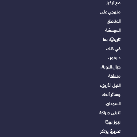
مع تركيز
منهجي على
المناطق
المهمشة
تاريخيًا، بما
في ذلك
دارفور،
جبال النوبة،
منطقة
النيل الأزرق،
وسائر أنحاء
السودان.
تتبنى جبراكة
نيوز نهجًا
تحريريًا يرتكز