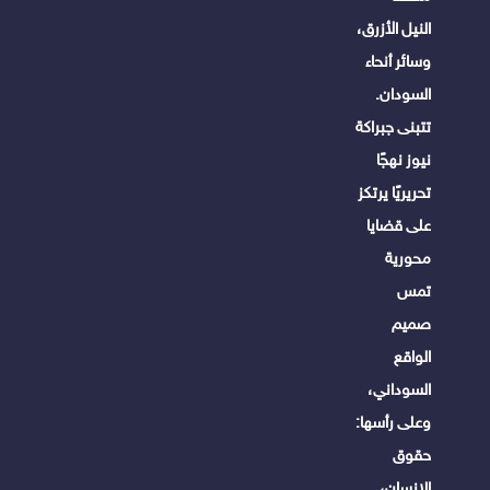
النيل الأزرق،
وسائر أنحاء
السودان.
تتبنى جبراكة
نيوز نهجًا
تحريريًا يرتكز
على قضايا
محورية
تمس
صميم
الواقع
السوداني،
وعلى رأسها:
حقوق
الإنسان،