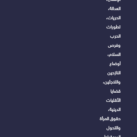
العدالة،
الحريات،
تطورات
الحرب
وفرص
السلام،
أوضاع
النازحين
واللاجئين،
قضايا
الأقليات
الدينية،
حقوق المرأة
والتحول
الديمقراطى.