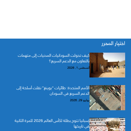
اختيار المحرر
كيف تحولت السودانيات المدنيات إلى متهمات
بالتعاون مع الدعم السريع؟
أغسطس 1, 2026
الأمم المتحدة: طائرات “بوينغ” نقلت أسلحة إلى
الدعم السريع في السودان
يوليو 29, 2026
إسبانيا تتوج بطلة لكأس العالم 2026 للمرة الثانية
في تاريخها