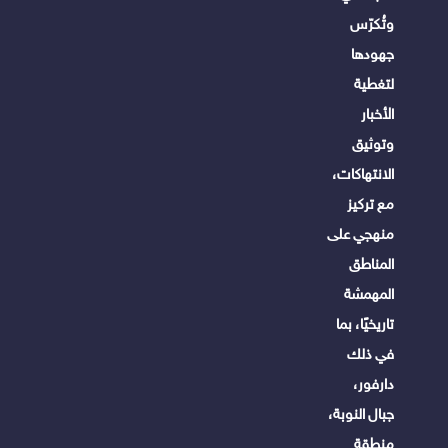
وتُكرّس
جهودها
لتغطية
الأخبار
وتوثيق
الانتهاكات،
مع تركيز
منهجي على
المناطق
المهمشة
تاريخيًا، بما
في ذلك
دارفور،
جبال النوبة،
منطقة