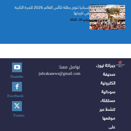
إسبانيا تتوج بطلة لكأس العالم 2026 للمرة الثانية
في تاريخها
يوليو 20, 2026
جبراكة نيوز،
تواصل معنا:
jubrakanews@gmail.com
صحيفة
Youtube
الكترونية
سودانية
Facebook
مستقلة،
تنشط عبر
Twitter
موقعها
على