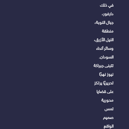
في ذلك
دارفور،
جبال النوبة،
منطقة
النيل الأزرق،
وسائر أنحاء
السودان.
تتبنى جبراكة
نيوز نهجًا
تحريريًا يرتكز
على قضايا
محورية
تمس
صميم
الواقع