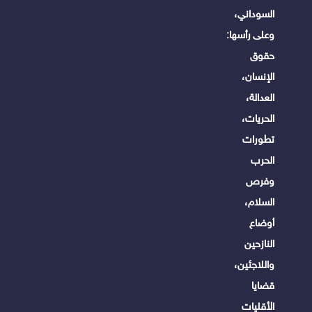
السوداني،
وعلى رأسها:
حقوق
الإنسان،
العدالة،
الحريات،
تطورات
الحرب
وفرص
السلام،
أوضاع
النازحين
واللاجئين،
قضايا
الأقليات