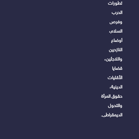
تطورات
الحرب
وفرص
السلام،
أوضاع
النازحين
واللاجئين،
قضايا
الأقليات
الدينية،
حقوق المرأة
والتحول
الديمقراطى.