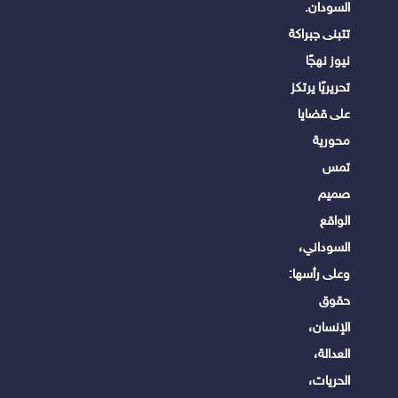
السودان.
تتبنى جبراكة
نيوز نهجًا
تحريريًا يرتكز
على قضايا
محورية
تمس
صميم
الواقع
السوداني،
وعلى رأسها:
حقوق
الإنسان،
العدالة،
الحريات،