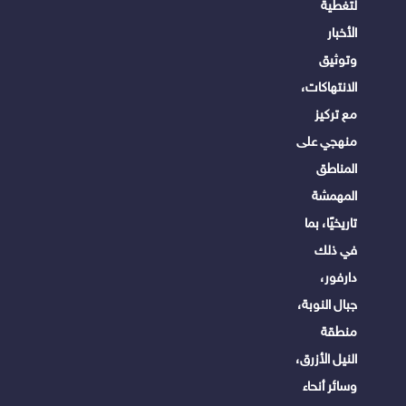
لتغطية
الأخبار
وتوثيق
الانتهاكات،
مع تركيز
منهجي على
المناطق
المهمشة
تاريخيًا، بما
في ذلك
دارفور،
جبال النوبة،
منطقة
النيل الأزرق،
وسائر أنحاء