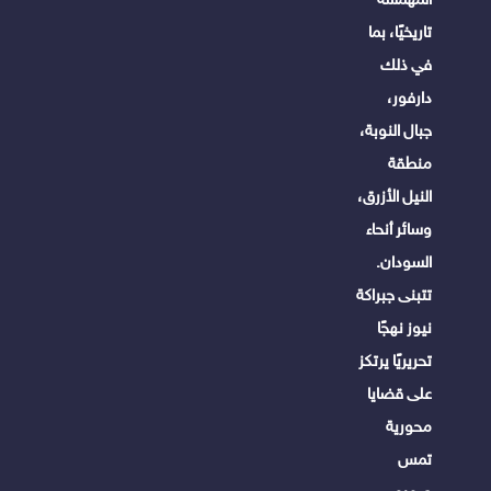
تاريخيًا، بما
في ذلك
دارفور،
جبال النوبة،
منطقة
النيل الأزرق،
وسائر أنحاء
السودان.
تتبنى جبراكة
نيوز نهجًا
تحريريًا يرتكز
على قضايا
محورية
تمس