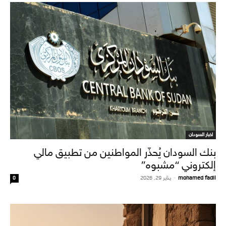
اخبار السودان
بنك السودان يُحذّر المواطنين من تطبيق مالي
إلكتروني “مشبوه”
mohamed fadil
-
يناير 29, 2026
0