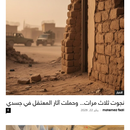
الاخبار
نجوت ثلاث مرات… وحملت آثار المعتقل في جسدي
mohamed fadil
-
يناير 22, 2026
0