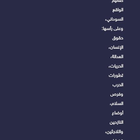
صميم
الواقع
السوداني،
وعلى رأسها:
حقوق
الإنسان،
العدالة،
الحريات،
تطورات
الحرب
وفرص
السلام،
أوضاع
النازحين
واللاجئين،