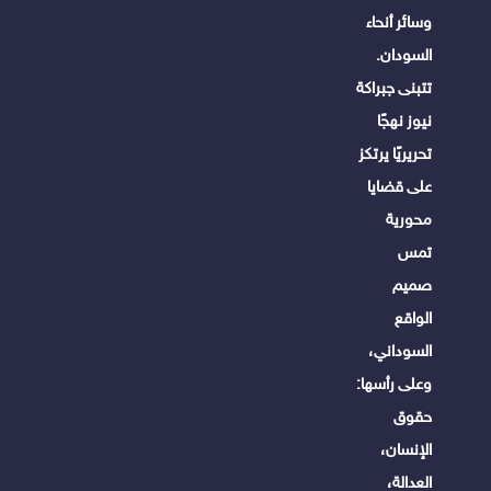
وسائر أنحاء
السودان.
تتبنى جبراكة
نيوز نهجًا
تحريريًا يرتكز
على قضايا
محورية
تمس
صميم
الواقع
السوداني،
وعلى رأسها:
حقوق
الإنسان،
العدالة،