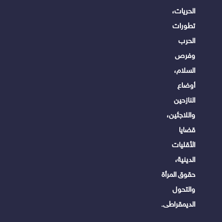
الحريات،
تطورات
الحرب
وفرص
السلام،
أوضاع
النازحين
واللاجئين،
قضايا
الأقليات
الدينية،
حقوق المرأة
والتحول
الديمقراطى.