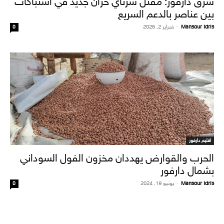
شرق دارفور: مقتل شرتاي خزان جديد في اشتباكات
بين عناصر بالدعم السريع
Mansour Idris
-
فبراير 2, 2026
0
اقليم دارفور
الحرب والقوارض يهددان مخزون الفول السوداني
بشمال دارفور
Mansour Idris
-
يونيو 19, 2024
0