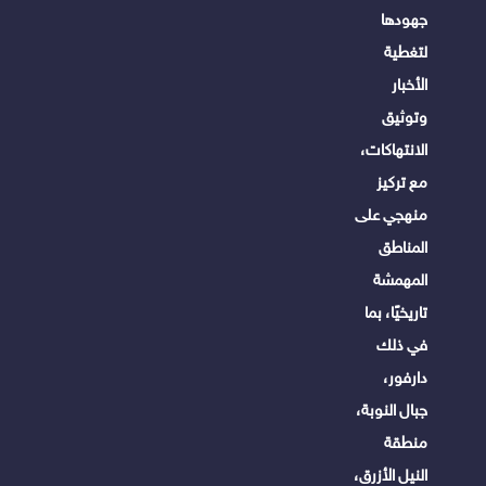
جهودها
لتغطية
الأخبار
وتوثيق
الانتهاكات،
مع تركيز
منهجي على
المناطق
المهمشة
تاريخيًا، بما
في ذلك
دارفور،
جبال النوبة،
منطقة
النيل الأزرق،