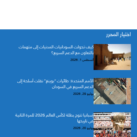
اختيار المحرر
كيف تحولت السودانيات المدنيات إلى متهمات
بالتعاون مع الدعم السريع؟
أغسطس 1, 2026
الأمم المتحدة: طائرات “بوينغ” نقلت أسلحة إلى
الدعم السريع في السودان
يوليو 29, 2026
إسبانيا تتوج بطلة لكأس العالم 2026 للمرة الثانية
في تاريخها
يوليو 20, 2026