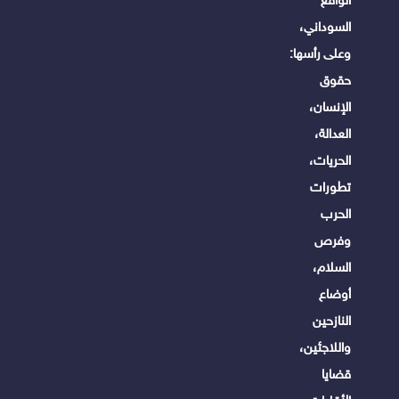
الواقع
السوداني،
وعلى رأسها:
حقوق
الإنسان،
العدالة،
الحريات،
تطورات
الحرب
وفرص
السلام،
أوضاع
النازحين
واللاجئين،
قضايا