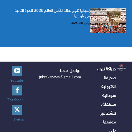
إسبانيا تتوج بطلة لكأس العالم 2026 للمرة الثانية
في تاريخها
يوليو 20, 2026
جبراكة نيوز،
تواصل معنا:
jubrakanews@gmail.com
صحيفة
Youtube
الكترونية
سودانية
Facebook
مستقلة،
تنشط عبر
Twitter
موقعها
على