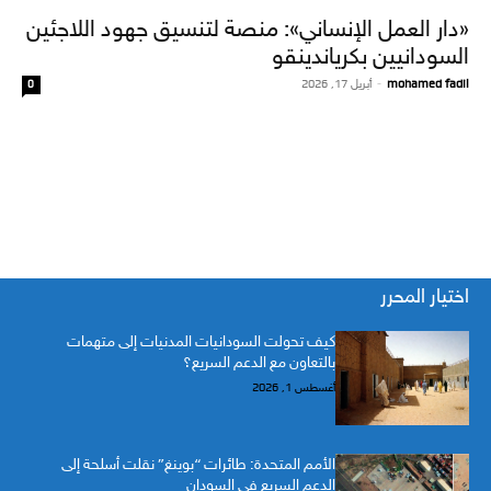
«دار العمل الإنساني»: منصة لتنسيق جهود اللاجئين
السودانيين بكرياندينقو
mohamed fadil
-
أبريل 17, 2026
0
اختيار المحرر
كيف تحولت السودانيات المدنيات إلى متهمات
بالتعاون مع الدعم السريع؟
أغسطس 1, 2026
الأمم المتحدة: طائرات “بوينغ” نقلت أسلحة إلى
الدعم السريع في السودان