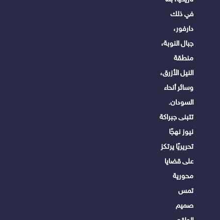
في ذلك
دارفور،
جبال النوبة،
منطقة
النيل الأزرق،
وسائر أنحاء
السودان.
تتبنى جبراكة
نيوز نهجًا
تحريريًا يرتكز
على قضايا
محورية
تمس
صميم