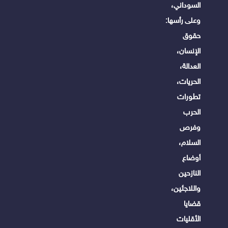
السوداني،
وعلى رأسها:
حقوق
الإنسان،
العدالة،
الحريات،
تطورات
الحرب
وفرص
السلام،
أوضاع
النازحين
واللاجئين،
قضايا
الأقليات