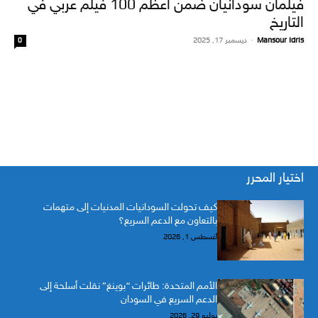
فيلمان سودانيان ضمن أعظم 100 فيلم عربي في
التاريخ
Mansour Idris
-
ديسمبر 17, 2025
0
اختيار المحرر
كيف تحولت السودانيات المدنيات إلى متهمات
بالتعاون مع الدعم السريع؟
أغسطس 1, 2026
الأمم المتحدة: طائرات “بوينغ” نقلت أسلحة إلى
الدعم السريع في السودان
يوليو 29, 2026