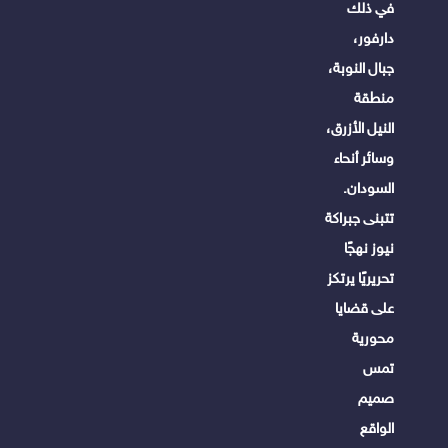
في ذلك
دارفور،
جبال النوبة،
منطقة
النيل الأزرق،
وسائر أنحاء
السودان.
تتبنى جبراكة
نيوز نهجًا
تحريريًا يرتكز
على قضايا
محورية
تمس
صميم
الواقع