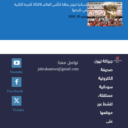
إسبانيا تتوج بطلة لكأس العالم 2026 للمرة الثانية
في تاريخها
يوليو 20, 2026
جبراكة نيوز،
تواصل معنا:
jubrakanews@gmail.com
صحيفة
Youtube
الكترونية
سودانية
Facebook
مستقلة،
تنشط عبر
Twitter
موقعها
على