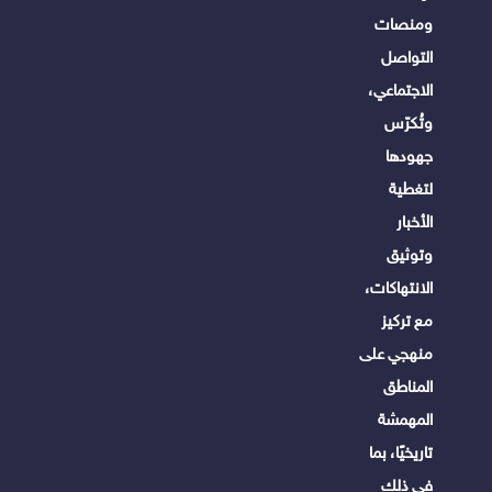
ومنصات
التواصل
الاجتماعي،
وتُكرّس
جهودها
لتغطية
الأخبار
وتوثيق
الانتهاكات،
مع تركيز
منهجي على
المناطق
المهمشة
تاريخيًا، بما
في ذلك