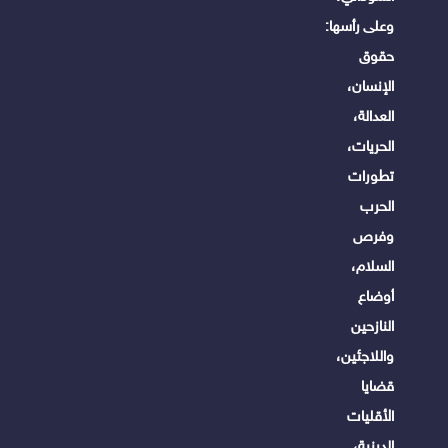
وعلى رأسها:
حقوق
الإنسان،
العدالة،
الحريات،
تطورات
الحرب
وفرص
السلام،
أوضاع
النازحين
واللاجئين،
قضايا
الأقليات
الدينية،