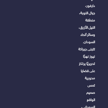
دارفور،
جبال النوبة،
منطقة
النيل الأزرق،
وسائر أنحاء
السودان.
تتبنى جبراكة
نيوز نهجًا
تحريريًا يرتكز
على قضايا
محورية
تمس
صميم
الواقع
السوداني،