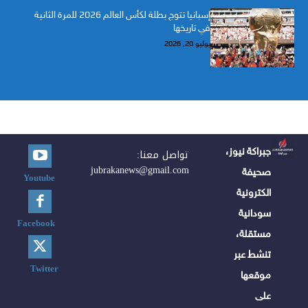
إسبانيا تتوج بطلة لكأس العالم 2026 للمرة الثانية
في تاريخها
يوليو 20, 2026
جبراكة نيوز،
تواصل معنا:
jubrakanews@gmail.com
صحيفة
Youtube
الكترونية
سودانية
Facebook
مستقلة،
تنشط عبر
Twitter
موقعها
على