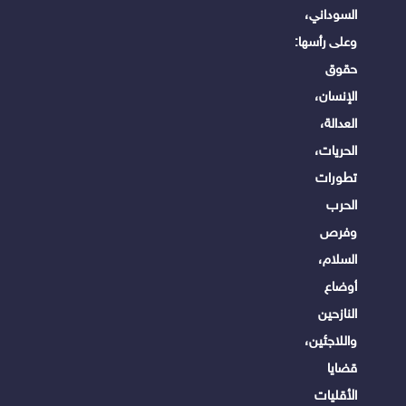
السوداني،
وعلى رأسها:
حقوق
الإنسان،
العدالة،
الحريات،
تطورات
الحرب
وفرص
السلام،
أوضاع
النازحين
واللاجئين،
قضايا
الأقليات