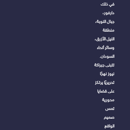
في ذلك
دارفور،
جبال النوبة،
منطقة
النيل الأزرق،
وسائر أنحاء
السودان.
تتبنى جبراكة
نيوز نهجًا
تحريريًا يرتكز
على قضايا
محورية
تمس
صميم
الواقع