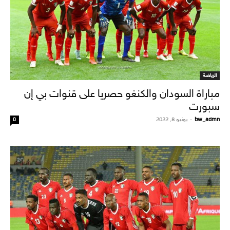
الرياضة
مباراة السودان والكنغو حصريا على قنوات بي إن
سبورت
bw_admn
-
يونيو 8, 2022
0