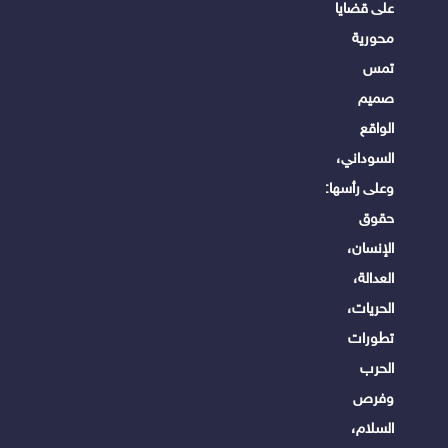
على قضايا
محورية
تمس
صميم
الواقع
السوداني،
وعلى رأسها:
حقوق
الإنسان،
العدالة،
الحريات،
تطورات
الحرب
وفرص
السلام،