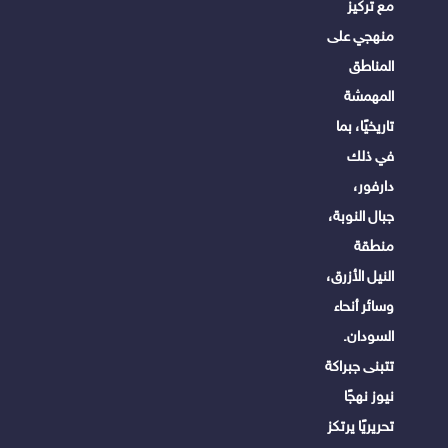
مع تركيز
منهجي على
المناطق
المهمشة
تاريخيًا، بما
في ذلك
دارفور،
جبال النوبة،
منطقة
النيل الأزرق،
وسائر أنحاء
السودان.
تتبنى جبراكة
نيوز نهجًا
تحريريًا يرتكز