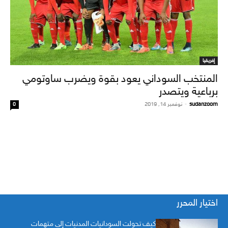
إفريقيا
المنتخب السوداني يعود بقوة ويضرب ساوتومي
برباعية ويتصدر
sudanzoom
-
نوفمبر 14, 2019
0
اختيار المحرر
كيف تحولت السودانيات المدنيات إلى متهمات