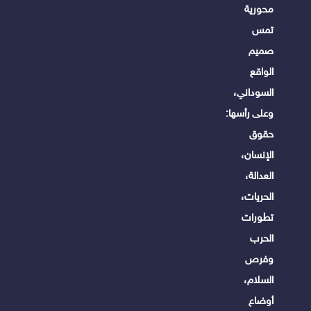
محورية
تمس
صميم
الواقع
السوداني،
وعلى رأسها:
حقوق
الإنسان،
العدالة،
الحريات،
تطورات
الحرب
وفرص
السلام،
أوضاع