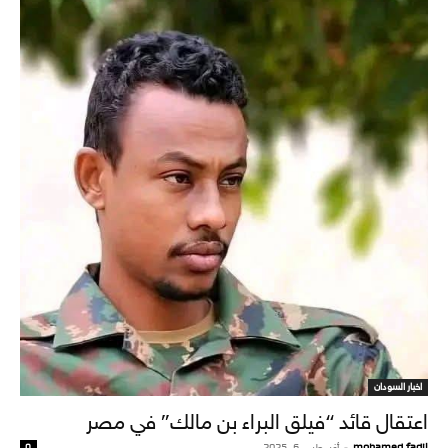
اخبار السودان
اعتقال قائد “فيلق البراء بن مالك” في مصر
mohamed fadil
-
أغسطس 6, 2025
0