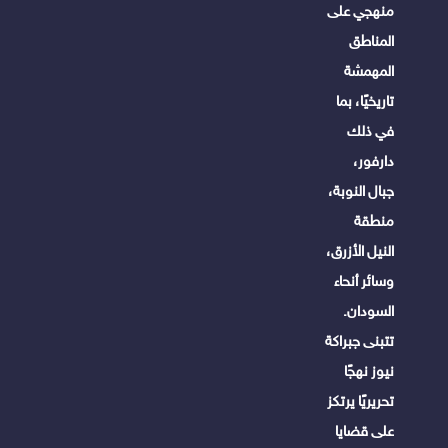
منهجي على
المناطق
المهمشة
تاريخيًا، بما
في ذلك
دارفور،
جبال النوبة،
منطقة
النيل الأزرق،
وسائر أنحاء
السودان.
تتبنى جبراكة
نيوز نهجًا
تحريريًا يرتكز
على قضايا