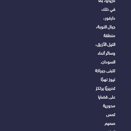
تاريخيًا، بما
في ذلك
دارفور،
جبال النوبة،
منطقة
النيل الأزرق،
وسائر أنحاء
السودان.
تتبنى جبراكة
نيوز نهجًا
تحريريًا يرتكز
على قضايا
محورية
تمس
صميم