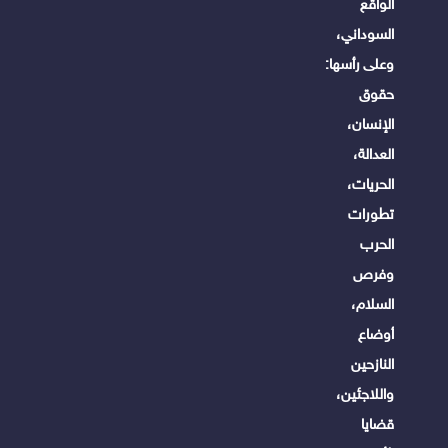
الواقع
السوداني،
وعلى رأسها:
حقوق
الإنسان،
العدالة،
الحريات،
تطورات
الحرب
وفرص
السلام،
أوضاع
النازحين
واللاجئين،
قضايا