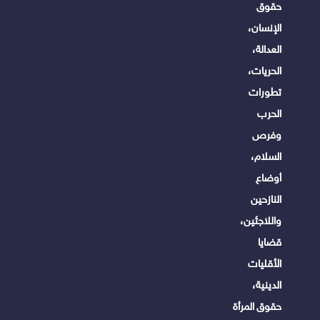
حقوق
الإنسان،
العدالة،
الحريات،
تطورات
الحرب
وفرص
السلام،
أوضاع
النازحين
واللاجئين،
قضايا
الأقليات
الدينية،
حقوق المرأة