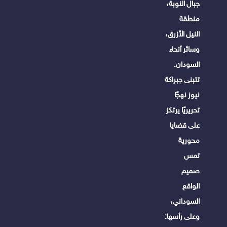
جبال النوبة،
منطقة
النيل الأزرق،
وسائر أنحاء
السودان.
تتبنى جبراكة
نيوز نهجًا
تحريريًا يرتكز
على قضايا
محورية
تمس
صميم
الواقع
السوداني،
وعلى رأسها: