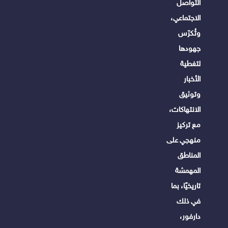
التواصل
الاجتماعي،
وتُكرّس
جهودها
لتغطية
الأخبار
وتوثيق
الانتهاكات،
مع تركيز
منهجي على
المناطق
المهمشة
تاريخيًا، بما
في ذلك
دارفور،