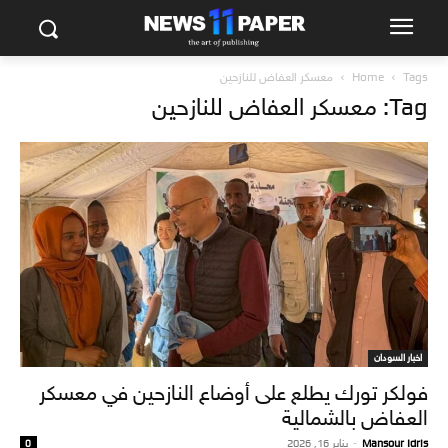
Tags
Home
معسكر العفاض للنازحين
Tag: معسكر العفاض للنازحين
اخبار السودان
فولكر تورك يطلع على أوضاع النازحين في معسكر
العفاض بالشمالية
Mansour Idris
-
يناير 16, 2026
0