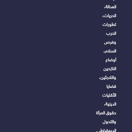
العدالة،
الحريات،
تطورات
الحرب
وفرص
السلام،
أوضاع
النازحين
واللاجئين،
قضايا
الأقليات
الدينية،
حقوق المرأة
والتحول
الديمقراطى.