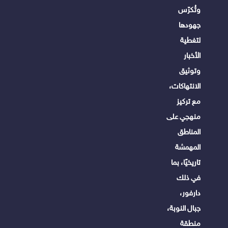
وتُكرّس
جهودها
لتغطية
الأخبار
وتوثيق
الانتهاكات،
مع تركيز
منهجي على
المناطق
المهمشة
تاريخيًا، بما
في ذلك
دارفور،
جبال النوبة،
منطقة