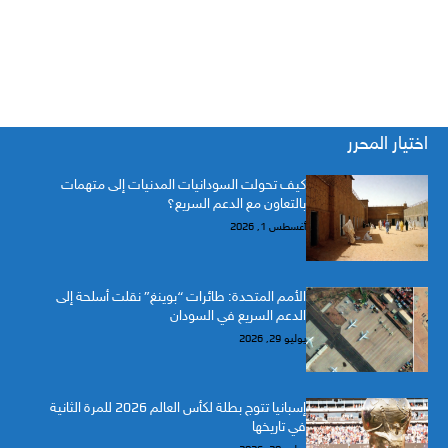
اختيار المحرر
كيف تحولت السودانيات المدنيات إلى متهمات
بالتعاون مع الدعم السريع؟
أغسطس 1, 2026
الأمم المتحدة: طائرات “بوينغ” نقلت أسلحة إلى
الدعم السريع في السودان
يوليو 29, 2026
إسبانيا تتوج بطلة لكأس العالم 2026 للمرة الثانية
في تاريخها