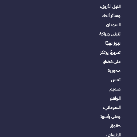
النيل الأزرق،
وسائر أنحاء
السودان.
تتبنى جبراكة
نيوز نهجًا
تحريريًا يرتكز
على قضايا
محورية
تمس
صميم
الواقع
السوداني،
وعلى رأسها:
حقوق
الإنسان،