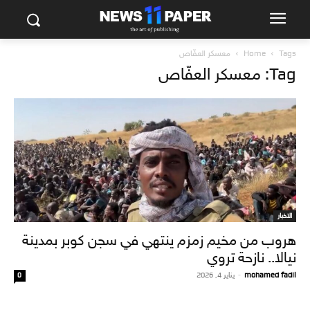
Tags
Home
معسكر العفّاص
Tag: معسكر العفّاص
الاخبار
هروب من مخيم زمزم ينتهي في سجن كوبر بمدينة
نيالا.. نازحة تروي
mohamed fadil
-
يناير 4, 2026
0