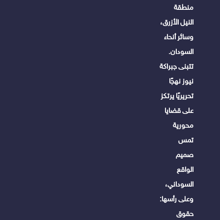
منطقة
النيل الأزرق،
وسائر أنحاء
السودان.
تتبنى جبراكة
نيوز نهجًا
تحريريًا يرتكز
على قضايا
محورية
تمس
صميم
الواقع
السوداني،
وعلى رأسها:
حقوق