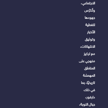
الاجتماعي،
وتُكرّس
جهودها
لتغطية
الأخبار
وتوثيق
الانتهاكات،
مع تركيز
منهجي على
المناطق
المهمشة
تاريخيًا، بما
في ذلك
دارفور،
جبال النوبة،