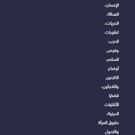
الإنسان،
العدالة،
الحريات،
تطورات
الحرب
وفرص
السلام،
أوضاع
النازحين
واللاجئين،
قضايا
الأقليات
الدينية،
حقوق المرأة
والتحول