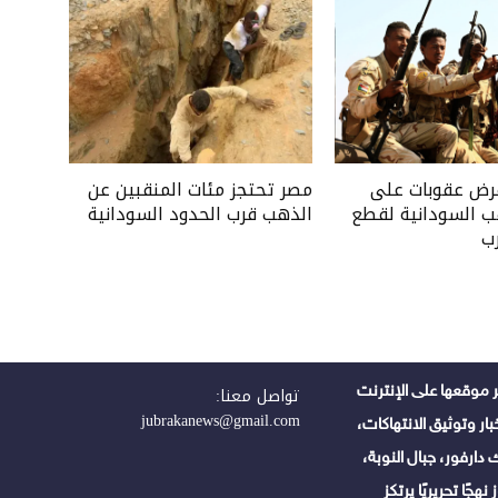
فرض عقوبات على
مصر تحتجز مئات المنقبين عن
ب السودانية لقطع
الذهب قرب الحدود السودانية
ب
 موقعها على الإنترنت
تواصل معنا:
jubrakanews@gmail.com
ر وتوثيق الانتهاكات،
دارفور، جبال النوبة،
هجًا تحريريًا يرتكز