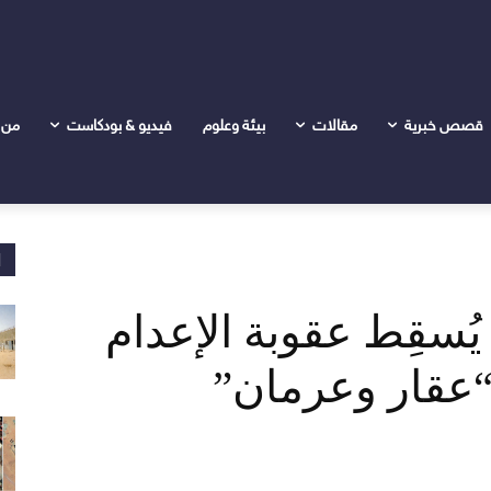
ام عن قيادات الثورية “عقار وعرمان”
قصص خبرية
مقالات
بيئة وعلوم
فيديو & بودكاست
من 
ا
سقِط عقوبة الإعدام
“عقار وعرمان”