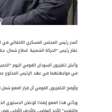
أصدر رئيس المجلس العسكري الانتقالي في السود
عقار رئيس “الحركة الشعبية قطاع شمال- جناج ع
وأعلن تلفزيون السودان القومي اليوم “الخميس
في مواجهتهما في عهد الرئيس المخلوع عمر 
وأوضح التلفزيون القومي أن قرار العفو شمل ق
ويأتي هذا العفو إنفاذا للإعلان الدستوري ا
والتغيير” الأحد الماضي، بالأحرف الأولى، ونص