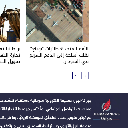
الأمم المتحدة: طائرات “بوينغ”
بريطانيا ت
نقلت أسلحة إلى الدعم السريع
تجارة الذه
في السودان
تمويل الحر
جبراكة نيوز، صحيفة الكترونية سودانية مستقلة، تنشط عبر
ومنصات التواصل الاجتماعي، وتُكرّس جهودها لتغطية الأخبا
مع تركيز منهجي على المناطق المهمشة تاريخيًا، بما في ذلك 
منطقة النيل الأزرق، وسائر أنحاء السودان. تتبنى جبراكة نيوز ن