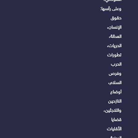
وعلى رأسها:
حقوق
الإنسان،
العدالة،
الحريات،
تطورات
الحرب
وفرص
السلام،
أوضاع
النازحين
واللاجئين،
قضايا
الأقليات
الدينية،