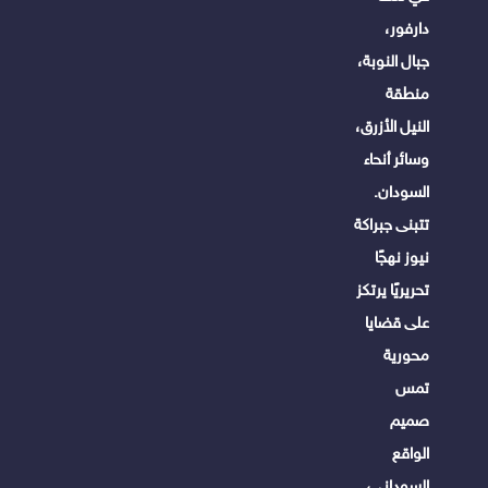
دارفور،
جبال النوبة،
منطقة
النيل الأزرق،
وسائر أنحاء
السودان.
تتبنى جبراكة
نيوز نهجًا
تحريريًا يرتكز
على قضايا
محورية
تمس
صميم
الواقع
السوداني،