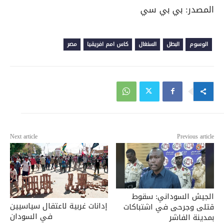
المصدر: بي بي سي
الوسوم
البطل
السنغال
كاس امم افريقيا
مصر
Next article
Previous article
الجيش السوداني: سقوط
إدانات غربية لاعتقال سياسيين
قتلى وجرحى في اشتباكات
في السودان
بمدينة الفاشر