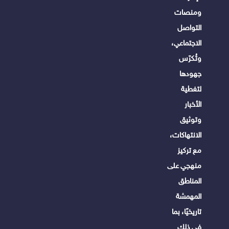
ومنصات
التواصل
الاجتماعي،
وتُكرّس
جهودها
لتغطية
الأخبار
وتوثيق
الانتهاكات،
مع تركيز
منهجي على
المناطق
المهمشة
تاريخيًا، بما
في ذلك