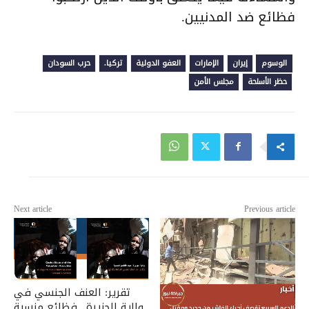
فظائع ضد المدنيين.
الوسوم
إيران
الإمارات
العفو الدولية
تركيا.
حرب السودان
حظر الأسلحة
مجلس الأمن
Next article
Previous article
تقرير: العنف الجنسي في
ولاية الجزيرة.. فظائع منسية