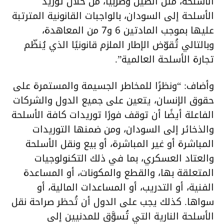
الأسلحة، مثل الصين وصربيا، من خلال توريد
الأسلحة إلى السودان، بالواجبات القانونية المترتبة
عليها بموجب المادتين 6 و7 من المعاهدة،
وبالتالي تُقوّض الإطار الملزم قانونيًا الذي يُنظّم
تجارة الأسلحة العالمية”.
وأضاف: “ونظرًا للمخاطر الجسيمة والمستمرة على
حقوق الإنسان، يتعين على جميع الدول والشركات
الفاعلة أيضًا أن توقف فورًا توريدات كافة الأسلحة
والذخائر إلى السودان، ومن ضمنها التوريدات
المباشرة أو غير المباشرة، أو بيع ونقل الأسلحة
والعتاد العسكري، بما في ذلك التكنولوجيات
المتعلقة بها، والقطع والمكونات، أو المساعدة
الفنية، أو التدريب، أو المساعدات المالية، أو
سواها. كذلك يجب على الدول أن تُحظر صراحة نقل
الأسلحة النارية التي تُسوَّق للمدنيين إلى