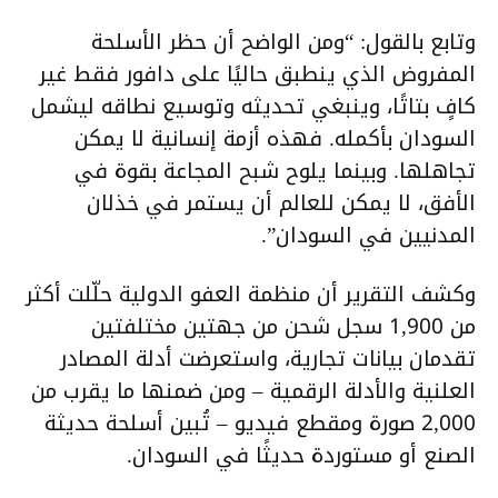
وتابع بالقول: “ومن الواضح أن حظر الأسلحة
المفروض الذي ينطبق حاليًا على دافور فقط غير
كافٍ بتاتًا، وينبغي تحديثه وتوسيع نطاقه ليشمل
السودان بأكمله. فهذه أزمة إنسانية لا يمكن
تجاهلها. وبينما يلوح شبح المجاعة بقوة في
الأفق، لا يمكن للعالم أن يستمر في خذلان
المدنيين في السودان”.
وكشف التقرير أن منظمة العفو الدولية حلّلت أكثر
من 1,900 سجل شحن من جهتين مختلفتين
تقدمان بيانات تجارية، واستعرضت أدلة المصادر
العلنية والأدلة الرقمية – ومن ضمنها ما يقرب من
2,000 صورة ومقطع فيديو – تُبين أسلحة حديثة
الصنع أو مستوردة حديثًا في السودان.