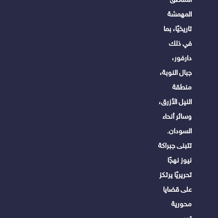
المهمشة
تاريخيًا، بما
في ذلك
دارفور،
جبال النوبة،
منطقة
النيل الأزرق،
وسائر أنحاء
السودان.
تتبنى جبراكة
نيوز نهجًا
تحريريًا يرتكز
على قضايا
محورية