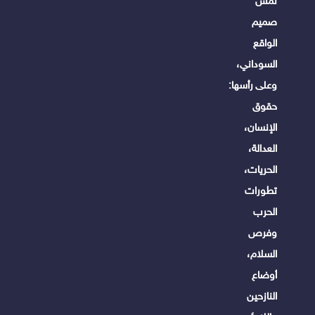
تمس
صميم
الواقع
السوداني،
وعلى رأسها:
حقوق
الإنسان،
العدالة،
الحريات،
تطورات
الحرب
وفرص
السلام،
أوضاع
النازحين