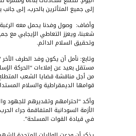
اليوم: نتطلع لمحادثات بناءة ومثمرة
إلى جميع المتأثرين بالحرب، إلى جانب ب
وأضاف: وصول وفدنا يحمل معه الرغبة و
شعبنا، ويعزز التعاطي الإيجابي مع جميع
وتحقيق السلام الدائم.
وتابع: نأمل أن يكون وفد الطرف الآخر 
مستقل بعيد عن إملاءات “الحركة الإسلا
من أجل مناقشة قضايا الشعب المتطلع 
قوامها الديمقراطية والسلام المستدام
وأكد “احترامهم وتقديرهم للجهود والم
الأزمة السودانية المتفاقمة جراء الح
في قيادة القوات المسلحة”.
يذكر أن ودعت الولايات المتحدة الشه