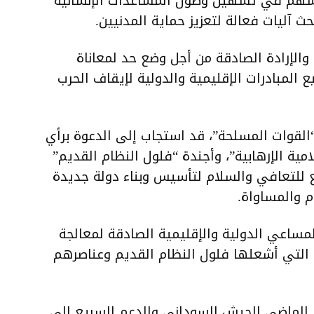
 تسهم في تسهيل وصول المساعدات الإنسانية
حث آليات فعالة لتعزيز حماية المدنيين.
الإرادة الصادقة من أجل وضع حد لمعاناة
 المبادرات الإقليمية والدولية لإيقاف الحرب
“القوات المسلحة”، قد استجاب إلى الدعوة برأي
مية الإرهابية”، وأجندة “فلول النظام القديم”
للتعافي والسلام لتأسيس وبناء دولة جديدة
 والمساواة.
ساعي الدولية والإقليمية الصادقة لمعالجة
رب التي أشعلها فلول النظام القديم وعناصرهم
ر الماضي الجيش السوداني والدعم السريع إلى