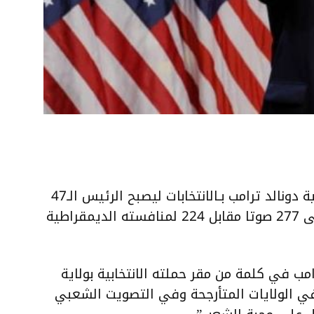
فاز المرشح الجمهوري للرئاسة الأميركية دونالد ترامب بـالانتخابات ليصبح الرئيس الـ47
للولايات المتحدة الأميركية، بحصوله على 277 صوتا مقابل 224 لمنافسته الديمقراطية
ب في كلمة من مقر حملته الانتخابية بولاية
 في الولايات المتأرجحة وفي التصويت الشعبي