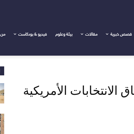
ى كامالا هاريس
قصص خبرية
مقالات
بيئة وعلوم
فيديو & بودكاست
من 
ا
 الانتخابات الأمريكية