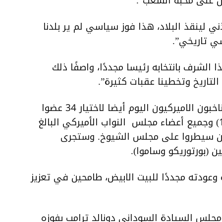
ي لينقذ البلاد، هذا فوز سياسي لم ير بلدنا
ي تاريخي”.
الشرف بانتخابه رئيسا مجددًا، واصفًا ذلك
التاريخ وتخطينا عقبات كثيرة”.
وإلى جانب الانتخابات الرئاسية، صوت الناخبون الاميركيون اليوم أيضا لاختيار 34 عضوا
بمجلس الشيوخ الأميركي (من أصل 100) وجميع أعضاء مجلس النواب الأميركي البالغ
جمهوريين سيطروا على مجلس الشيوخ. وستجرى
 وعودته مجددًا للبيت الابيض، طامحين في تعزيز
 مجلس السيادة السوداني دونالد ترامب بفوزه