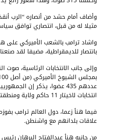
وحققنا 315 صوتا، وهذا شعور رائع يدل على محبة الشعب”.
وأضاف أمام حشد من أنصاره “الرب أنقذن
مثيلا له من قبل، انتصاري توافق سياس
واشاد ترامب بالشعب الأميركي على هذا 
بانتصار للديمقراطية، مضيفا لقد صنعنا 
عددهم 435 عضوا، يذكر إن ال
انتخابات لاخيتار 11 حاكم ولاية ومنطقتين (بورتوريكو وساموا).
فيما هنأ زعما، دول العالم ترامب بفوزه
علاقات بلدانهم مع واشنطن.
من جانبه هنأ عبدالفتاح البرهان رئيس