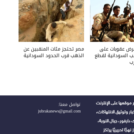
فرض عقوبات على
مصر تحتجز مئات المنقبين عن
ب السودانية لقطع
الذهب قرب الحدود السودانية
ب
 موقعها على الإنترنت
تواصل معنا:
jubrakanews@gmail.com
ر وتوثيق الانتهاكات،
دارفور، جبال النوبة،
هجًا تحريريًا يرتكز